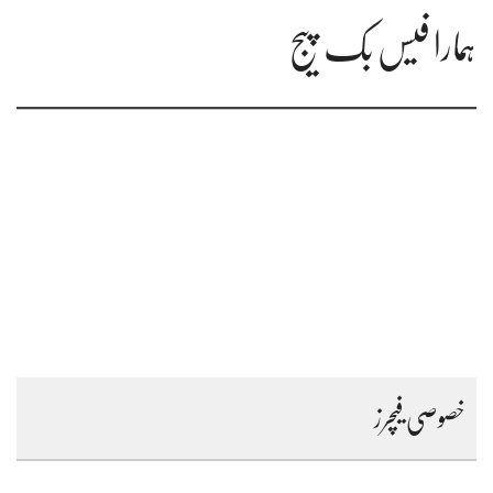
ہمارا فیس بک پیج
خصوصی فیچرز