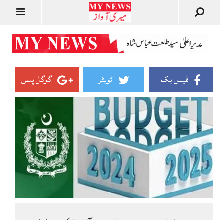
فیس بک
ٹویٹر
گوگل پلس