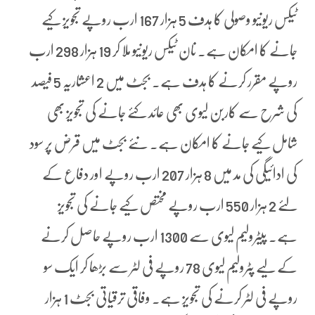
ٹیکس ریونیو وصولی کا ہدف 5 ہزار 167 ارب روپے تجویز کیے
جانے کا امکان ہے۔ نان ٹیکس ریونیو ملا کر 19 ہزار 298 ارب
روپے مقرر کرنے کا ہدف ہے۔ بجٹ میں 2 اعشاریہ 5 فیصد
کی شرح سے کاربن لیوی بھی عائد کئے جانے کی تجویز بھی
شامل کیے جانے کا امکان ہے۔ نئے بجٹ میں قرض پر سود
کی ادائیگی کی مد میں 8 ہزار 207 ارب روپے اور دفاع کے
لئے 2 ہزار 550 ارب روپے مختص کیے جانے کی تجویز
ہے۔ پیٹرولیم لیوی سے 1300 ارب روپے حاصل کرنے
کے لیے پٹرولیم لیوی 78 روپے فی لٹر سے بڑھا کر ایک سو
روپے فی لٹر کرنے کی تجویز ہے۔ وفاقی ترقیاتی بجٹ 1 ہزار