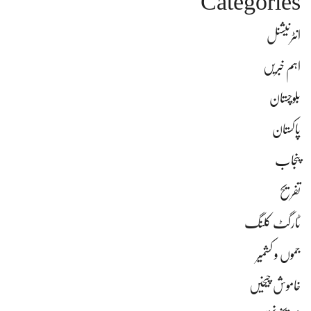
Categories
انٹرنیشنل
اہم خبریں
بلوچستان
پاکستان
پنجاب
تفریح
ٹارگٹ کلنگ
جموں و کشمیر
خاموش چیخیں