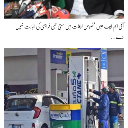
آئی ایم ایف ہمیں مخصوص اوقات میں سستی بجلی فراہمی کی اجازت نہیں
دے…