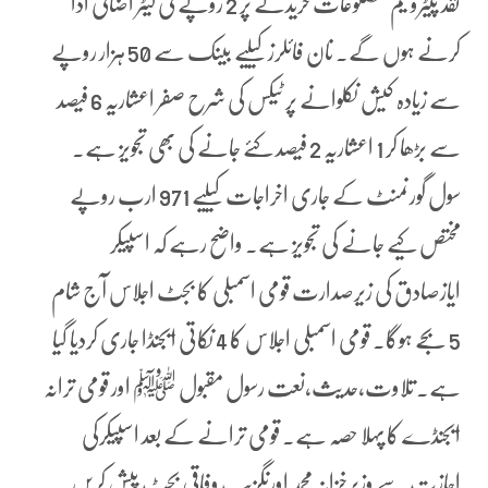
نقد پیٹرولیم مصنوعات خریدنے پر 2 روپے فی لیٹر اضافی ادا
کرنے ہوں گے۔ نان فائلرز کیلیے بینک سے 50 ہزار روپے
سے زیادہ کیش نکلوانے پر ٹیکس کی شرح صفر اعشاریہ 6 فیصد
سے بڑھا کر 1 اعشاریہ 2 فیصد کئے جانے کی بھی تجویز ہے۔
سول گورنمنٹ کے جاری اخراجات کیلیے 971 ارب روپے
مختص کیے جانے کی تجویز ہے۔ واضح رہے کہ اسپیکر
ایازصادق کی زیرصدارت قومی اسمبلی کا بجٹ اجلاس آج شام
5 بجے ہوگا۔ قومی اسمبلی اجلاس کا 4 نکاتی ایجنڈا جاری کردیا گیا
ہے۔ تلاوت،حدیث،نعت رسول مقبول ﷺ اور قومی ترانہ
ایجنڈے کا پہلا حصہ ہے۔ قومی ترانے کے بعد اسپیکرکی
اجازت سے وزیرخزانہ محمد اورنگزیب وفاقی بجٹ پیش کریں