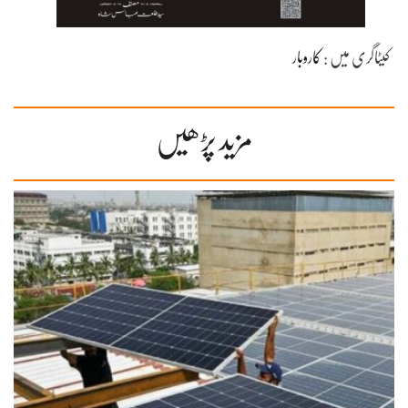
کیٹاگری میں :
کاروبار
مزید پڑھیں