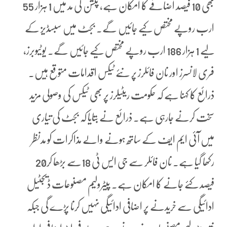
بھی 10 فیصد اضافے کا امکان ہے، پنشن کی مد میں 1 ہزار 55
ارب روپے مختص کیے جائیں گے۔ بجٹ میں سبسڈیز کے
لیے 1 ہزار 186 ارب روپے مختص کیے جائیں گے۔ یوٹیوبرز،
فری لانسرز اور نان فائلرز پر نئے ٹیکس اقدامات متوقع ہیں۔
ذرائع کا کہنا ہے کہ حکومت ریٹیلرز پر بھی ٹیکس کی وصولی مزید
سخت کرنے جارہی ہے۔ ذرائع نے بتایا کہ بجٹ کی تیاری
میں آئی ایم ایف کے ساتھ ہونے والے مذاکرات کو مدنظر
رکھا گیا ہے۔ نان فائلر سے جی ایس ٹی 18سے بڑھا کر20
فیصد کئے جانے کا امکان ہے۔ پیٹرولیم مصنوعات ڈیجٹیل
ادائیگی سے خریدنے پر اضافی ادائیگی نہیں کرنا پڑے گی جبکہ