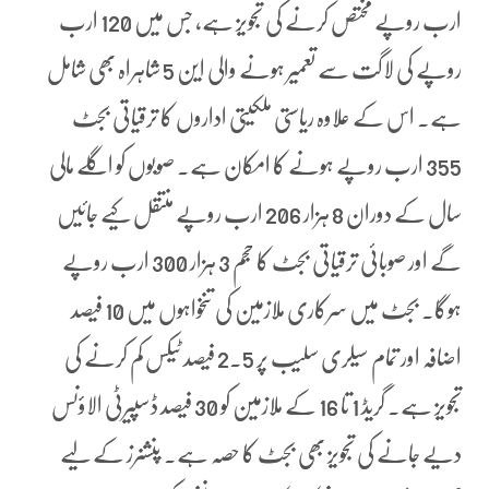
ارب روپے مختص کرنے کی تجویز ہے، جس میں 120 ارب
روپے کی لاگت سے تعمیر ہونے والی این 5 شاہراہ بھی شامل
ہے۔ اس کے علاوہ ریاستی ملکیتی اداروں کا ترقیاتی بجٹ
355 ارب روپے ہونے کا امکان ہے۔ صوبوں کو اگلے مالی
سال کے دوران 8 ہزار 206 ارب روپے منتقل کیے جائیں
گے اور صوبائی ترقیاتی بجٹ کا حجم 3 ہزار 300 ارب روپے
ہوگا۔ بجٹ میں سرکاری ملازمین کی تنخواہوں میں 10 فیصد
اضافہ اور تمام سیلری سلیب پر 2.5 فیصد ٹیکس کم کرنے کی
تجویز ہے۔ گریڈ 1 تا 16 کے ملازمین کو 30 فیصد ڈسپیرٹی الاؤنس
دیے جانے کی تجویز بھی بجٹ کا حصہ ہے۔ پنشنرز کے لیے