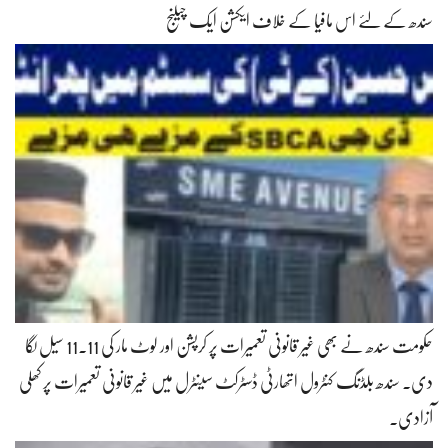
سندھ کے لئے اس مافیا کے خلاف ایکشن ایک چیلنج
حکومت سندھ نے بھی غیر قانونی تعمیرات پر کرپشن اور لوٹ مار کی 11.11 سیل لگا
دی۔ سندھ بلڈنگ کنٹرول اتھارٹی ڈسٹرکٹ سینٹرل میں غیر قانونی تعمیرات پر کھلی
آزادی۔