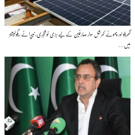
گھریلو اور چھوٹے کمرشل سولر صارفین کے لیے بڑی خوشخبری، نیپرا نے ریگولیشنز
میں…