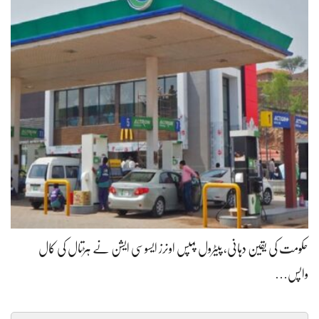
حکومت کی یقین دہانی، پیٹرول پمپس اونرز ایسوسی ایشن نے ہڑتال کی کال
واپس…