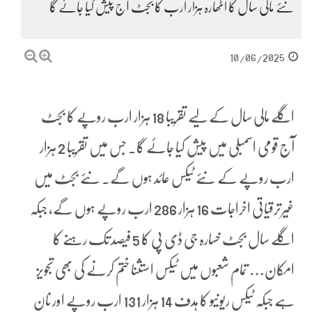
نئے مالی سال کا اٹھارہ ہزار ارب کا بجٹ آج پیش کیا جائے گا
10/06/2025
اگلے مالی سال کے لیے تقریبا 18 ہزار ارب روپے کا بجٹ
آج قومی اسمبلی میں پیش کیا جائے گا۔ جس میں تقریبا 2 ہزار
ارب روپے کے نئے ٹیکس عائد ہوں گے۔ نئے بجٹ میں
غیرترقیاتی اخراجات 16 ہزار 286 ارب روپے ہوں گے، جبکہ
اگلے سال بجٹ خسارہ جی ڈی پی کا 5 فیصد تک رہنے کا
امکان… تمام شعبوں میں ٹیکس استثنا ختم کرنے کی بھی تجویز
ہے جبکہ ٹیکس ریونیو کا ہدف 14 ہزار 131 ارب روپے اور نان