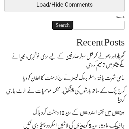
Load/Hide Comments
Search
Search
Recent Posts
گھریلو اور چھوٹے کمرشل سولر صارفین کے لیے بڑی خوشخبری، نیپرا نے
ریگولیشنز میں ترمیم کردی
عالمی شہرت یافتہ ریسلر بروک لیسنر نے ریٹائرمنٹ کا اعلان کردیا
گرج چمک کے ساتھ بارشوں کی پیشگوئی، محکمہ موسمیات نے الرٹ جاری
کردیا
بلوچستان میں فتنہ الہندوستان کے مزید 12 دہشت گرد ہلاک
براڈ پیک حادثہ: مزید 5 کوہ پیماؤں کی لاشیں اسکردو پہنچا دی گئیں