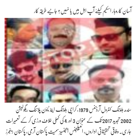
آسان کاروبار اسکیم کیلئے آپ اہل ہیں یا نہیں؟ جانیے طریقہ کار
سندھ بلڈنگ کنٹرول آرڈننس 1979، کراچی بلڈنگ اینڈ ٹاؤن پلاننگ ریگولیشن
2002 تجدید 2017 تک کے عنوان 3 اور 4 کی کھلی خلاف ورزی کر کے تعمیرات
جاری۔ وفاقی تحقیقاتی اداروں، انٹیلیجنس ایجنسیز سمیت پاکستان آرمی، پاکستان رینجرز