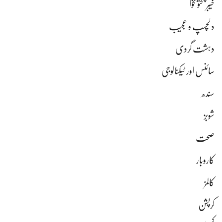
خیبر پختونخوا
دلچسپ و عجیب
دہشت گردی
سائنس اور ٹیکنالوجی
سندھ
شوبز
صحت
کاروبار
کالمز
کرپشن