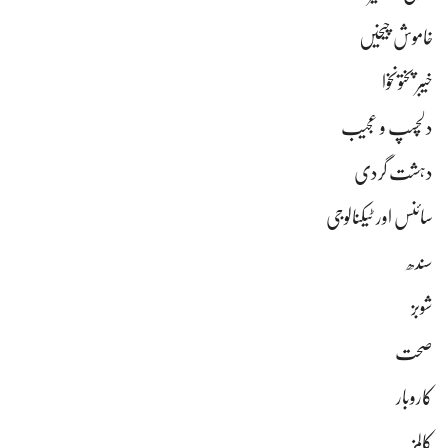
خاموش چیخیں
خیبر پختونخوا
دلچسپ و عجیب
دہشت گردی
سائنس اور ٹیکنالوجی
سندھ
شوبز
صحت
کاروبار
کالمز