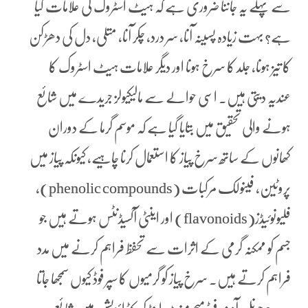
سے پہلے یہ جاننا ضروری ہے کہ ہیٹ اسٹروک کی علامات کیا
ہے؟ بہت زیادہ پسینہ آنا، سر درد، چکر آنا، متلی، دل کی دھڑکن
کا تیز ہونا، جلد کا سرخ ہونا اور دیگر علامات ہیٹ اسٹروک کا
عندیہ دیتی ہیں۔ اسی حوالے سے مالیکیولز جریدے میں شائع
ہونے والی تحقیق میں بتایا گیا ہے کہ موسم گرما کے دوران
کھانوں کے ساتھ سرخ پیاز کا استعمال کرنا چاہیے، کیونکہ پیاز میں
پروٹین، فینولک مرکبات (phenolic compounds)،
فلیونوئیڈز(flavonoids) اور اینٹی آکسیڈنٹس ہوتے ہیں جو
جسم کو ممکنہ گرمی کے اثرات سے تحفظ فراہم کرنے میں مدد
فراہم کرتے ہیں۔ سرخ پیاز کو گرمیوں کا سپر فوڈ کیوں سمجھا جاتا