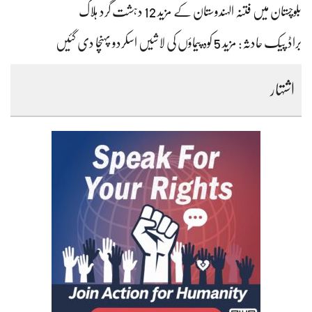
بلوچستان میں فتنہ الہندوستان کے مزید 12 دہشت گرد ہلاک
براڈ پیک حادثہ: مزید 5 کوہ پیماؤں کی لاشیں اسکردو پہنچا دی گئیں
اشتہار