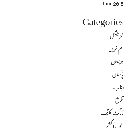
June 2015
Categories
انٹرنیشنل
اہم خبریں
بلوچستان
پاکستان
پنجاب
تفریح
ٹارگٹ کلنگ
جموں و کشمیر