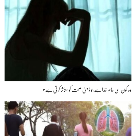
وہ کون سی عام غذا ہے جو ذہنی صحت کو متاثر کرتی ہے؟