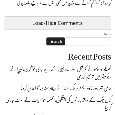
کیا روزانہ کھانا کم کھانے سے وزن میں کمی آجاتی ہے؟ جانیے ماہرین کی…
Load/Hide Comments
Search
Search
Recent Posts
گھریلو اور چھوٹے کمرشل سولر صارفین کے لیے بڑی خوشخبری، نیپرا نے
ریگولیشنز میں ترمیم کردی
عالمی شہرت یافتہ ریسلر بروک لیسنر نے ریٹائرمنٹ کا اعلان کردیا
گرج چمک کے ساتھ بارشوں کی پیشگوئی، محکمہ موسمیات نے الرٹ جاری
کردیا