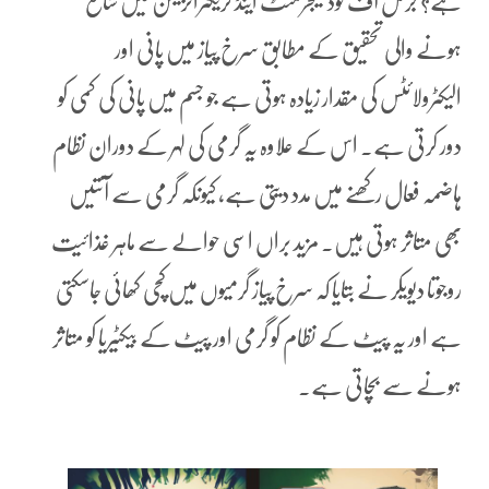
ہے؟ جرنل آف فوڈ میجرمنٹ اینڈ کریکٹرائزیشن میں شائع
ہونے والی تحقیق کے مطابق سرخ پیاز میں پانی اور
الیکٹرولائٹس کی مقدار زیادہ ہوتی ہے جو جسم میں پانی کی کمی کو
دور کرتی ہے۔ اس کے علاوہ یہ گرمی کی لہر کے دوران نظام
ہاضمہ فعال رکھنے میں مدد دیتی ہے، کیونکہ گرمی سے آنتیں
بھی متاثر ہوتی ہیں۔ مزید براں اسی حوالے سے ماہر غذائیت
روجوتا دیویکر نے بتایا کہ سرخ پیاز گرمیوں میں کچی کھائی جاسکتی
ہے اور یہ پیٹ کے نظام کو گرمی اور پیٹ کے بیکٹیریا کو متاثر
ہونے سے بچاتی ہے۔