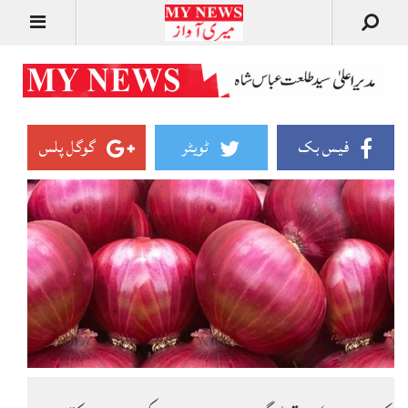
فیس بک
ٹویٹر
گوگل پلس