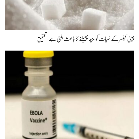
چینی کینسر کے خلیات کو مزید پھیلنے کا باعث بنتی ہے: تحقیق