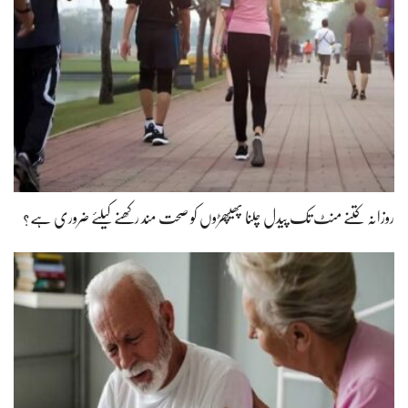
روزانہ کتنے منٹ تک پیدل چلنا پھیپھڑوں کو صحت مند رکھنے کیلئے ضروری ہے؟