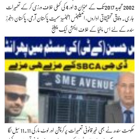
2002 تجدید 2017 تک کے عنوان 3 اور 4 کی کھلی خلاف ورزی کر کے تعمیرات
جاری۔ وفاقی تحقیقاتی اداروں، انٹیلیجنس ایجنسیز سمیت پاکستان آرمی، پاکستان رینجرز
سندھ کے لئے اس مافیا کے خلاف ایکشن ایک چیلنج
حکومت سندھ نے بھی غیر قانونی تعمیرات پر کرپشن اور لوٹ مار کی 11.11 سیل لگا