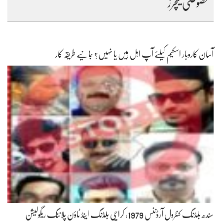
خصوصی فیچرز
آسان کاروبار اسکیم کیلئے آپ اہل ہیں یا نہیں؟ جانیے طریقہ کار
سندھ بلڈنگ کنٹرول آرڈننس 1979، کراچی بلڈنگ اینڈ ٹاؤن پلاننگ ریگولیشن