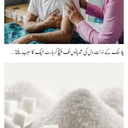
پلاسٹک کے ذرات دل کی شریانوں تک پہنچ کر ہارٹ اٹیک کا سبب بنتے…