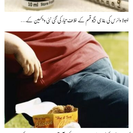
ایبولا وائرس کی بُنڈی بُگیو قسم کے خلاف تیار کی گئی نئی ویکسین کے…