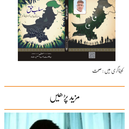
کیٹاگری میں :
صحت
مزید پڑھیں