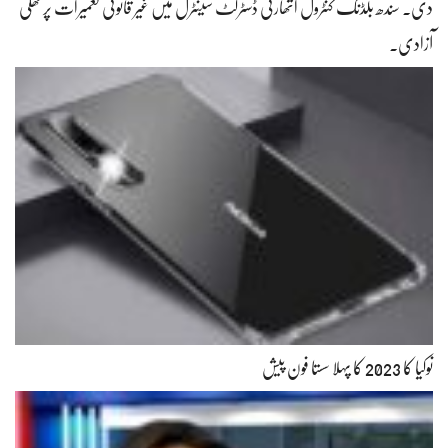
دی۔ سندھ بلڈنگ کنٹرول اتھارٹی ڈسٹرکٹ سینٹرل میں غیر قانونی تعمیرات پر کھلی
آزادی۔
نوکیا کا 2023 کا پہلا سستا فون پیش