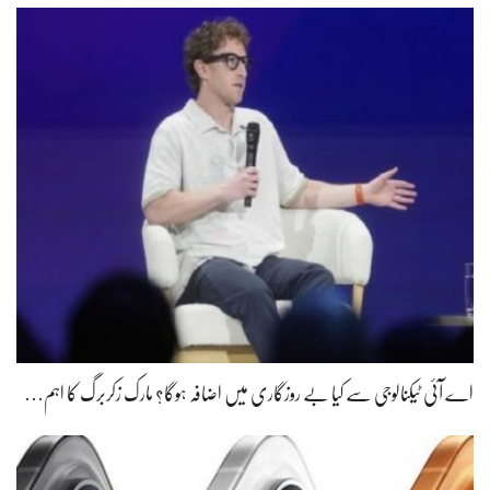
اے آئی ٹیکنالوجی سے کیا بے روزگاری میں اضافہ ہوگا؟ مارک زکربرگ کا اہم…