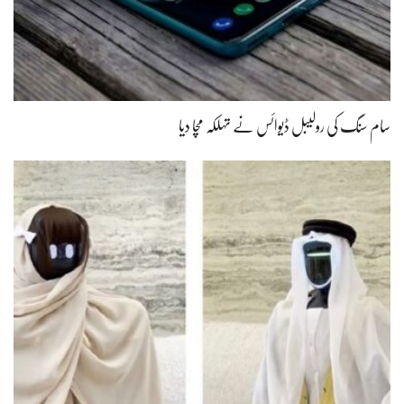
سام سنگ کی رولیبل ڈیوائس نے تہلکہ مچا دیا