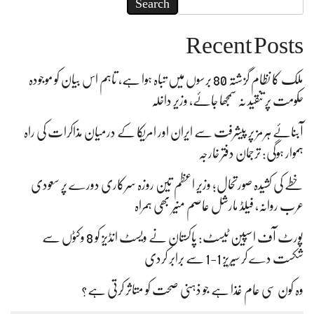
Search
Recent Posts
ملک کا نظام گزشتہ 80 برسوں میں تباہ ہوا ہے، تاہم اس بیان کو موجودہ
حکومت پر تنقید نہ سمجھا جائے، وزیر داخلہ
آبنائے ہرمز پر پیشرفت سے ایران اور امریکا کے درمیان مذاکرات کی راہ
ہموار ہوگی: ترجمان دفتر خارجہ
خطے کی کشیدہ صورتحال؛ وزیر اعظم تین روزہ سرکاری دورے پر سعودی
عرب روانہ، فیلڈ مارشل عاصم منیر بھی ہمراہ
پورٹ آف اسپین ٹیسٹ: پاکستان نے ویسٹ انڈیز کو 8 وکٹوں سے
شکست دے کر سیریز 1-1 سے برابر کردی
وہ کون سی عام غذا ہے جو ذہنی صحت کو متاثر کرتی ہے؟