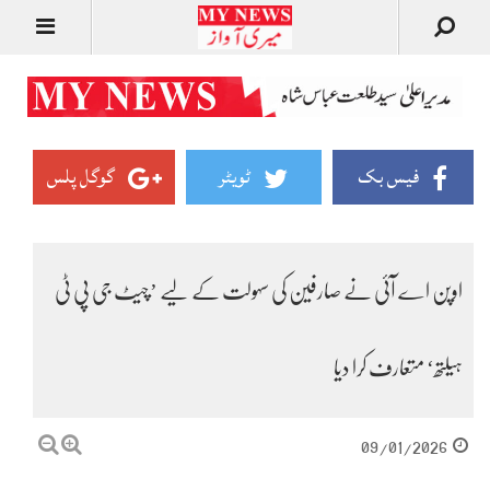
فیس بک
ٹویٹر
گوگل پلس
اوپن اے آئی نے صارفین کی سہولت کے لیے ’چیٹ جی پی ٹی
ہیلتھ‘ متعارف کرا دیا
09/01/2026