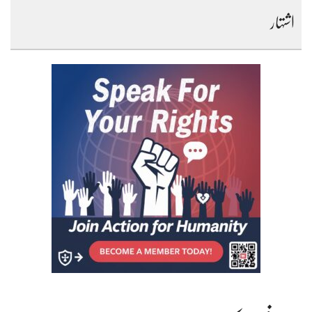
اشتہار