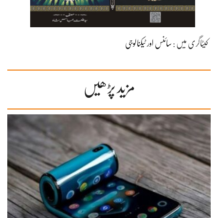
کیٹاگری میں :
سائنس اور ٹیکنالوجی
مزید پڑھیں