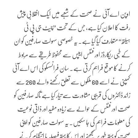
اوپن اے آئی نے صحت کے شعبے میں ایک انقلابی پیش
رفت کا اعلان کیا ہے، جس کے تحت ”چیٹ جی پی ٹی
ہیلتھ“ متعارف کیا گیا ہے۔ یہ خصوصی سہولت صارفین کو ان
کے طبی ریکارڈز اور فٹنس ایپس سے محفوظ طریقے سے مربوط
کرنے کا موقع فراہم کرتی ہے۔ سان فرانسسکو کی اس اے آئی
کمپنی نے اسے 60 ملکوں سے تعلق رکھنے والے 260 سے
زائد ڈاکٹروں کی قریبی مشاورت سے تیار کیا ہے تاکہ صارفین کو
صحت اور فٹنس کے حوالے سے زیادہ مفید اور ذاتی نوعیت
کی معلومات فراہم کی جا سکیں۔ یہ سہولت صارفین کو اپنی
صحت کو بہتر طور پر سمجھنے اور اس کا بہترفیصلہ یا انتظام کرنے