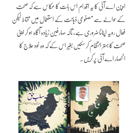
اوپن اے آئی کا یہ اقدام اس بات کا عکاس ہے کہ صحت
کے حوالے سے مصنوعی ذہانت کے استعمال میں محتاط لیکن
فعال رویہ اپنانا ضروری ہے، تاکہ صارفین زیادہ آگاہ ہو کر اپنی
صحت کا بہتر انتظام کر سکیں بغیر اس کے کہ وہ خود علاج کا
انحصار اے آئی پر کریں۔