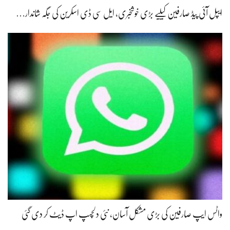
ایپل آئی پیڈ صارفین کیلیے بڑی خوشخبری، ایل سی ڈی اسکرین کی جگہ شاندار…
واٹس ایپ صارفین کی بڑی مشکل آسان، نئی دلچسپ اپ ڈیٹ کر دی گئی