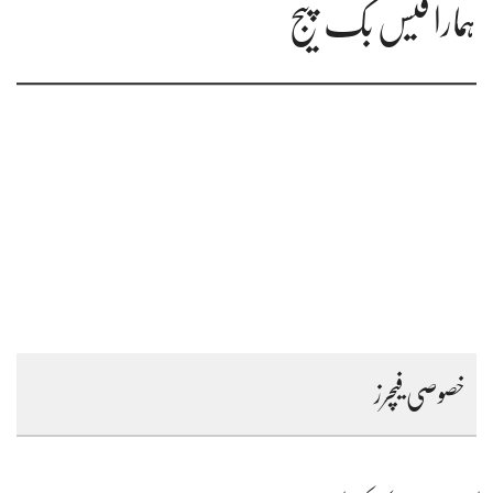
ہمارا فیس بک پیج
خصوصی فیچرز