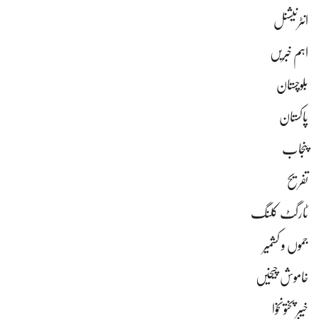
انٹرنیشنل
اہم خبریں
بلوچستان
پاکستان
پنجاب
تفریح
ٹارگٹ کلنگ
جموں و کشمیر
خاموش چیخیں
خیبر پختونخوا