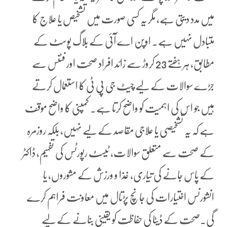
میں مدد دیتی ہے، مگر یہ کسی صورت میں تشخیص یا علاج کا
متبادل نہیں ہے۔ اوپن اے آئی کے بلاگ پوسٹ کے
مطابق، ہر ہفتے 23 کروڑ سے زائد افراد صحت اور فٹنس سے
جڑے سوالات کے لیے چیٹ جی پی ٹی کا استعمال کرتے
ہیں جو اس کی اہمیت کو واضح کرتا ہے۔ کمپنی کا واضح موقف
ہے کہ یہ تشخیصی یا علاجی مقاصد کے لیے نہیں، بلکہ روزمرہ
کے صحت سے متعلق سوالات، ٹیسٹ رپورٹس کی تفہیم، ڈاکٹر
کے پاس جانے کی تیاری، غذا و ورزش کے مشوروں، یا
انشورنس اختیارات کی جانچ پڑتال میں معاونت فراہم کرے
گی۔صحت کے ڈیٹا کی حفاظت کو یقینی بنانے کے لیے