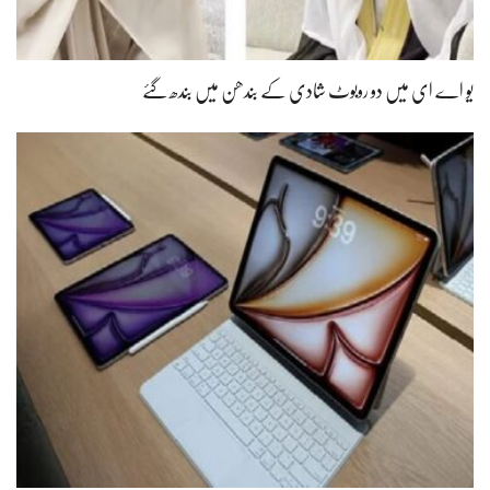
یو اے ای میں دو روبوٹ شادی کے بندھن میں بندھ گئے