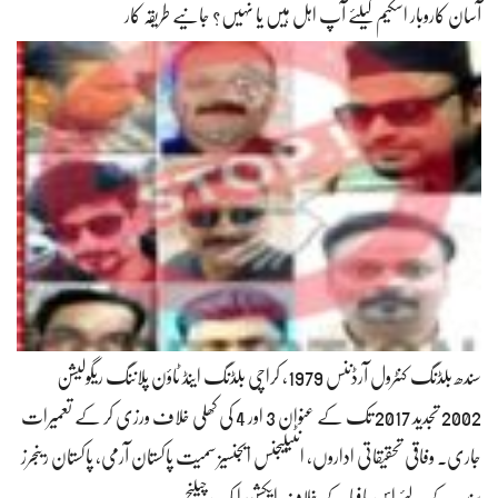
آسان کاروبار اسکیم کیلئے آپ اہل ہیں یا نہیں؟ جانیے طریقہ کار
سندھ بلڈنگ کنٹرول آرڈننس 1979، کراچی بلڈنگ اینڈ ٹاؤن پلاننگ ریگولیشن
2002 تجدید 2017 تک کے عنوان 3 اور 4 کی کھلی خلاف ورزی کر کے تعمیرات
جاری۔ وفاقی تحقیقاتی اداروں، انٹیلیجنس ایجنسیز سمیت پاکستان آرمی، پاکستان رینجرز
سندھ کے لئے اس مافیا کے خلاف ایکشن ایک چیلنج