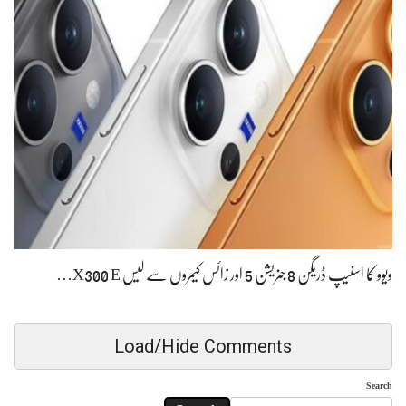
ویوو کا اسنیپ ڈریگن 8 جنریشن 5 اور زائس کیمروں سے لیس X300 E…
Load/Hide Comments
Search