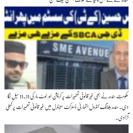
حکومت سندھ نے بھی غیر قانونی تعمیرات پر کرپشن اور لوٹ مار کی 11.11 سیل لگا
دی۔ سندھ بلڈنگ کنٹرول اتھارٹی ڈسٹرکٹ سینٹرل میں غیر قانونی تعمیرات پر کھلی
آزادی۔