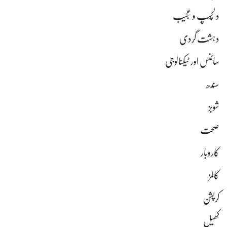
دلچسپ و عجیب
دہشت گردی
سائنس اور ٹیکنالوجی
سندھ
شوبز
صحت
کاروبار
کالمز
کرپشن
کھیل