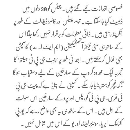
خصوصی اقدامات کیے گئے ہیں۔ چیٹس کو 30 دنوں میں
ڈیلیٹ کیا جا سکتا ہے۔ تمام چیٹس اور فائلز ڈیفالٹ کے طور پر
انکرپٹڈ رہتی ہیں۔ ذاتی معلومات کو برقرار نہیں رکھا جاتا اس
کے ساتھ ہی ملٹی فیکٹر آتھنٹیکیشن (ایم ایف اے) کا آپشن
بھی فعال کرسکتے ہیں۔ ابتدائی طور پر ’چیٹ جی پی ٹی ہیلتھ‘ کا
تجربہ ایک محدود گروپ کے صارفین کے لیے دستیاب ہوگا
تاکہ فیچر کو بہتر بنایا جا سکے۔ کمپنی نے بتایا ہے کہ چیٹ جی پی
ٹی فری، جی پی ٹی گو، پلس اور پرو کے صارفین اس سہولت
کے اہل ہیں۔ اس کے ساتھ ہی یہ بھی واضح رہے کہ یورپی
اکنامک ایریا، سوئٹزرلینڈ، اور یو کے اس میں شامل نہیں۔