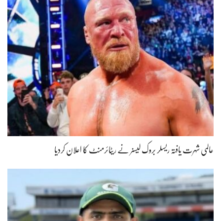
عالمی شہرت یافتہ ریسلر بروک لیسنر نے ریٹائرمنٹ کا اعلان کردیا