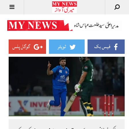
فیس بک
ٹویٹر
گوگل پلس