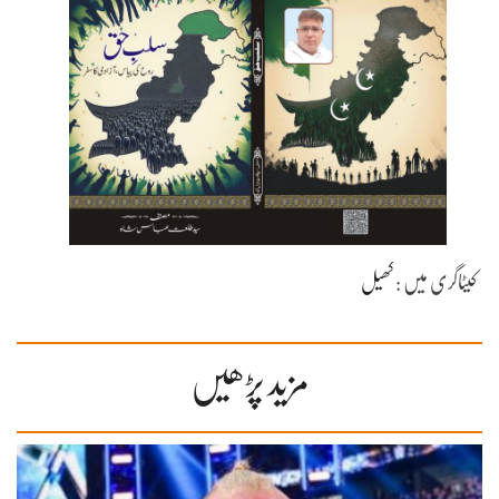
کیٹاگری میں :
کھیل
مزید پڑھیں