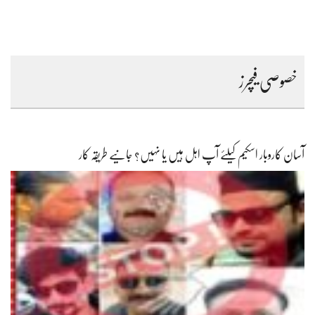
خصوصی فیچرز
آسان کاروبار اسکیم کیلئے آپ اہل ہیں یا نہیں؟ جانیے طریقہ کار