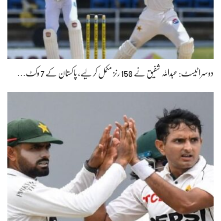
دوسرا ٹیسٹ: عبداللہ شفیق نے 150 رنز مکمل کر لیے، پاکستان کے 7 وکٹ…