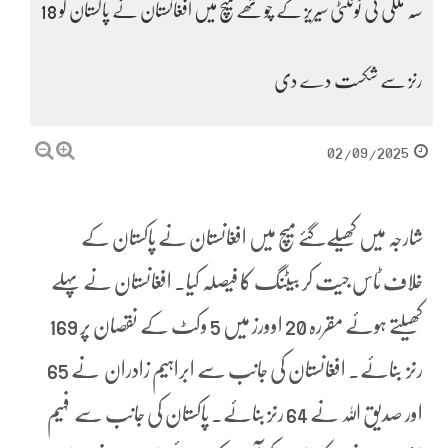
سہ ملکی ٹی ٹوئنٹی سیریز کے چوتھے میچ میں افغانستان نے پاکستان کو 18
رنز سے شکست دے دی
02/09/2025
شارجہ میں کھیلےگئے میچ میں افغانستان نے پاکستان کے
خلاف ٹاس جیت کر بیٹنگ کا فیصلہ کیا۔ افغانستان نے پہلے
کھیلتے ہوئے مقررہ 20 اوورز میں 5 وکٹ کے نقصان پر 169
رنز بنائے۔ افغانستان کی جانب سے ابراہیم زادران نے 65
اور صدیق اللہ نے 64 رنز بنائے۔ پاکستان کی جانب سے فہیم