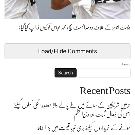
ویسٹ انڈیز کے خلاف دوسرا ٹیسٹ میچ؛ محمد عباس کو کیوں ڈراپ کیا گیا؟…
Load/Hide Comments
Search
Search
Recent Posts
حرمین شریفین کے سائے میں طے پانے والا معاہدہ اگلی نسلوں کیلئے
امن کی ڈھال ثابت ہو، وزیراعظم
سونے کے خریداروں کیلئے بری خبر، قیمت میں بڑا اضافہ