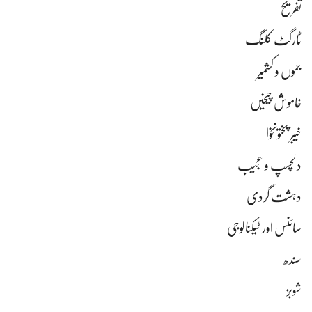
تفریح
ٹارگٹ کلنگ
جموں و کشمیر
خاموش چیخیں
خیبر پختونخوا
دلچسپ و عجیب
دہشت گردی
سائنس اور ٹیکنالوجی
سندھ
شوبز