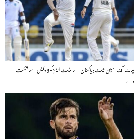
پورٹ آف اسپین ٹیسٹ: پاکستان نے ویسٹ انڈیز کو 8 وکٹوں سے شکست
دے…