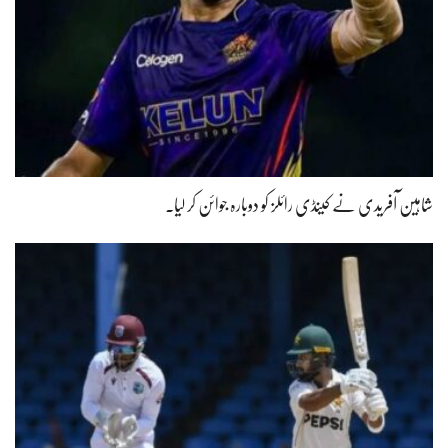
شاہین آفریدی نے کینڈی رائلز کو دوبارہ جوائن کر لیا۔