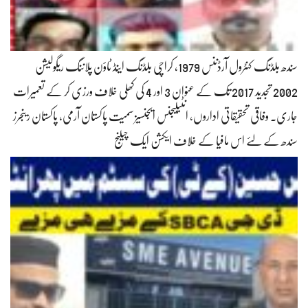
سندھ بلڈنگ کنٹرول آرڈننس 1979، کراچی بلڈنگ اینڈ ٹاؤن پلاننگ ریگولیشن
2002 تجدید 2017 تک کے عنوان 3 اور 4 کی کھلی خلاف ورزی کر کے تعمیرات
جاری۔ وفاقی تحقیقاتی اداروں، انٹیلیجنس ایجنسیز سمیت پاکستان آرمی، پاکستان رینجرز
سندھ کے لئے اس مافیا کے خلاف ایکشن ایک چیلنج