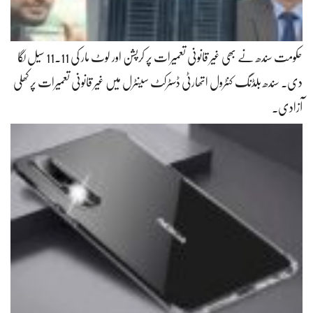
حکومت سندھ نے بھی غیر قانونی تعمیرات پر کرپشن اور لوٹ مار کی 11.11 سیل لگا
دی۔ سندھ بلڈنگ کنٹرول اتھارٹی ڈسٹرکٹ سینٹرل میں غیر قانونی تعمیرات پر کھلی
آزادی۔