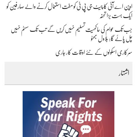
اوپن اے آئی کا چیٹ جی پی ٹی کو مفت استعمال کرنے والے صارفین کو
ایک بہت بڑا تحفہ
جب تک عوام کی حاکمیت تسلیم نہیں کریں گے تب تک سسٹم نہیں
چل پائے گا: بلاول بھٹو
سرکاری اسکولوں کے نئے اوقات کار جاری
اشتہار