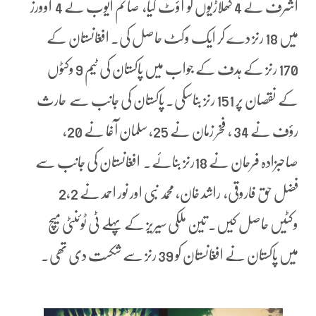
اشرف نے 4 کھلاڑیوں کو آؤٹ کیا، صائم ایوب نے 4 اوورز
میں 18 رنز دے کر ایک وکٹ حاصل کی۔ افغانستان کے
170 رنز کے ہدف کے جواب میں پاکستان کی ٹیم 9 وکٹوں
کے نقصان پر 151 رنز بناسکی۔ پاکستان کی جانب سے حارث
رؤف نے 34 ، فخر زمان نے 25، سلمان آغا نے 20،
صاحبزادہ فرحان نے 18رنز بنائے۔ افغانستان کی جانب سے
فضل حق فاروقی، راشد خان، محمد نبی اور نور احمد نے 2،2
وکٹیں حاصل کیں۔ تین ملکی سیریز کے پہلے ٹی ٹوئنٹی میچ
میں پاکستان نے افغانستان کو 39 رنز سے شکست دی تھی۔