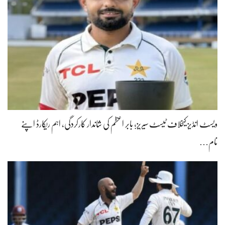
ویسٹ انڈیز کیخلاف ٹیسٹ سیریز؛ بابر اعظم کی شاندار کارکردگی، اہم ریکارڈ اپنے
نام…