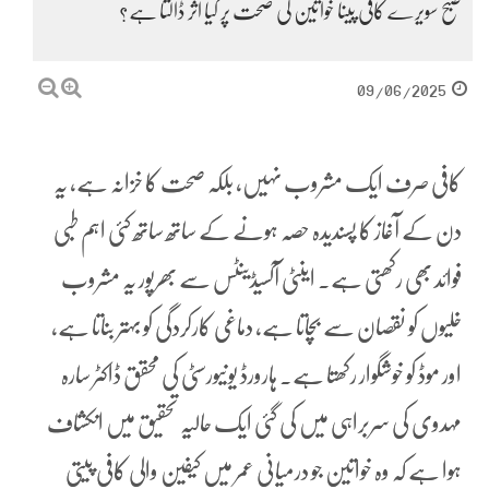
صبح سویرے کافی پینا خواتین کی صحت پر کیا اثر ڈالتا ہے؟
09/06/2025
کافی صرف ایک مشروب نہیں، بلکہ صحت کا خزانہ ہے، یہ
دن کے آغاز کا پسندیدہ حصہ ہونے کے ساتھ ساتھ کئی اہم طبی
فوائد بھی رکھتی ہے۔ اینٹی آکسیڈینٹس سے بھرپور یہ مشروب
خلیوں کو نقصان سے بچاتا ہے، دماغی کارکردگی کو بہتر بناتا ہے،
اور موڈ کو خوشگوار رکھتا ہے۔ ہارورڈ یونیورسٹی کی محقق ڈاکٹر سارہ
مہدوی کی سربراہی میں کی گئی ایک حالیہ تحقیق میں انکشاف
ہوا ہے کہ وہ خواتین جو درمیانی عمر میں کیفین والی کافی پیتی