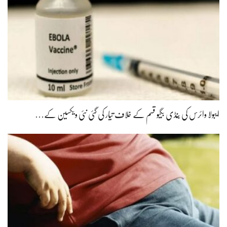
ایبولا وائرس کی بُنڈی بُگیو قسم کے خلاف تیار کی گئی نئی ویکسین کے…