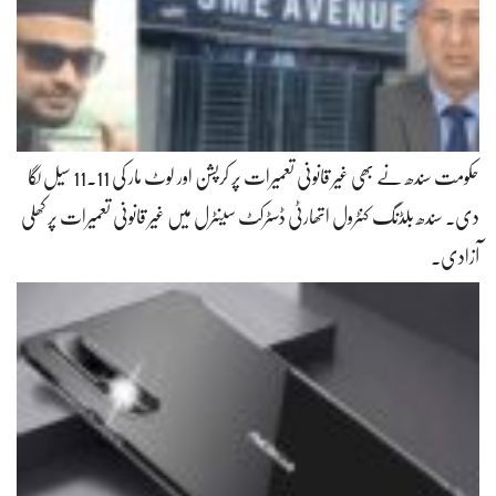
حکومت سندھ نے بھی غیر قانونی تعمیرات پر کرپشن اور لوٹ مار کی 11.11 سیل لگا
دی۔ سندھ بلڈنگ کنٹرول اتھارٹی ڈسٹرکٹ سینٹرل میں غیر قانونی تعمیرات پر کھلی
آزادی۔