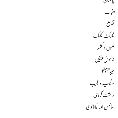
پاکستان
پنجاب
تفریح
ٹارگٹ کلنگ
جموں و کشمیر
خاموش چیخیں
خیبر پختونخوا
دلچسپ و عجیب
دہشت گردی
سائنس اور ٹیکنالوجی