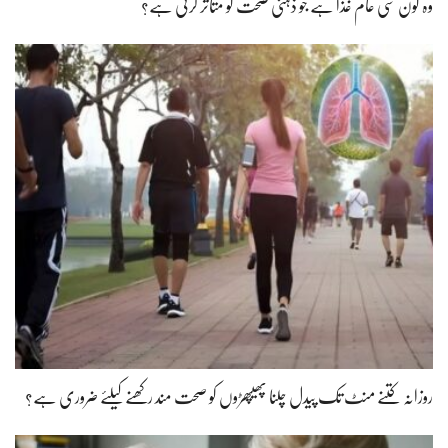
وہ کون سی عام غذا ہے جو ذہنی صحت کو متاثر کرتی ہے؟
روزانہ کتنے منٹ تک پیدل چلنا پھیپھڑوں کو صحت مند رکھنے کیلئے ضروری ہے؟