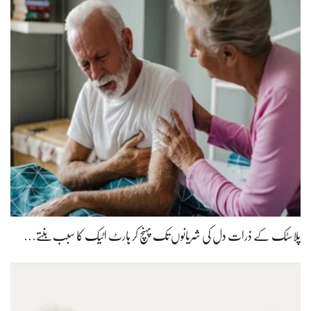
پلاسٹک کے ذرات دل کی شریانوں تک پہنچ کر ہارٹ اٹیک کا سبب بنتے…