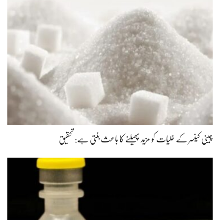
چینی کینسر کے خلیات کو مزید پھیلنے کا باعث بنتی ہے: تحقیق