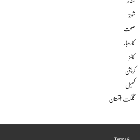
سندھ
شوبز
صحت
کاروبار
کالمز
کرپشن
کھیل
گلگت بلتستان
Terms &