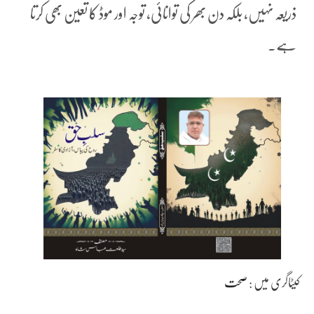
ذریعہ نہیں، بلکہ دن بھر کی توانائی، توجہ اور موڈ کا تعین بھی کرتا
ہے۔
کیٹاگری میں :
صحت