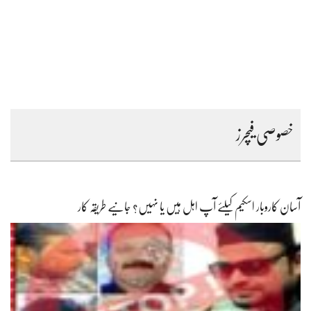
خصوصی فیچرز
آسان کاروبار اسکیم کیلئے آپ اہل ہیں یا نہیں؟ جانیے طریقہ کار