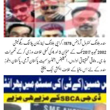
سندھ بلڈنگ کنٹرول آرڈننس 1979، کراچی بلڈنگ اینڈ ٹاؤن پلاننگ ریگولیشن
2002 تجدید 2017 تک کے عنوان 3 اور 4 کی کھلی خلاف ورزی کر کے تعمیرات
جاری۔ وفاقی تحقیقاتی اداروں، انٹیلیجنس ایجنسیز سمیت پاکستان آرمی، پاکستان رینجرز
سندھ کے لئے اس مافیا کے خلاف ایکشن ایک چیلنج