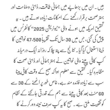
ہیں۔ ان میں بڑھاپے میں جسمانی طاقت، ذہنی وضاحت اور
بہتر صحت برقرار رکھنے کے امکانات زیادہ ہوتے ہیں۔ یہ
تحقیق امریکہ میں ہونے والی ”نیوٹریشن 2025“ کانفرنس میں
پیش کی گئی، جس میں 30 سال تک تقریباً 47,500 خواتین کا
ڈیٹا استعمال کیا گیا۔ نتائج سے پتہ چلا کہ روزانہ ایک درمیانہ
کپ کافی پینے والی خواتین نے بہتر جسمانی اور ذہنی صحت کا
مظاہرہ کیا۔ تحقیق سے معلوم ہوا کہ صبح کے وقت کافی پینا
سب سے زیادہ فائدہ مند ہے، خاص طور پر اٹھنے کے 30 سے
60 منٹ بعد کافی پینے سے جسم کے قدرتی جاگنے کے نظام
کو تقویت ملتی ہے۔ صبح کا یہ کپ صرف نیند دور کرنے کا