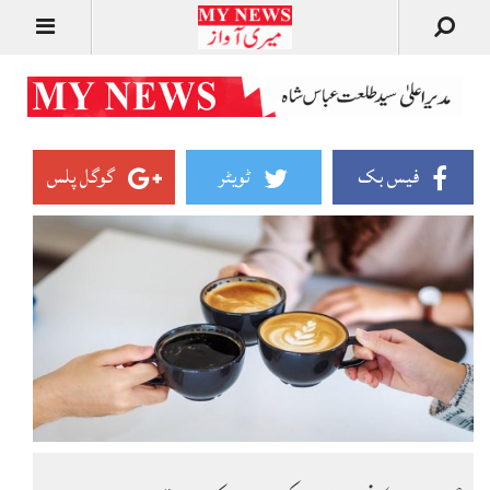
فیس بک
ٹویٹر
گوگل پلس