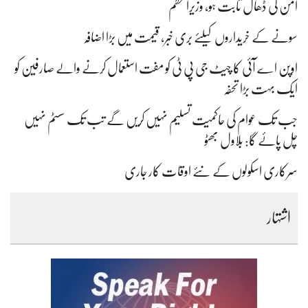
امن کی ڈھال ثابت ہو، وزیراعظم
سونے کے خریداروں کیلئے بری خبر، قیمت میں بڑا اضافہ
اوپن اے آئی کا چیٹ جی پی ٹی کو مفت استعمال کرنے والے صارفین کو
ایک بہت بڑا تحفہ
جب تک عوام کی حاکمیت تسلیم نہیں کریں گے تب تک سسٹم نہیں
چل پائے گا: بلاول بھٹو
سرکاری اسکولوں کے نئے اوقات کار جاری
اشتہار