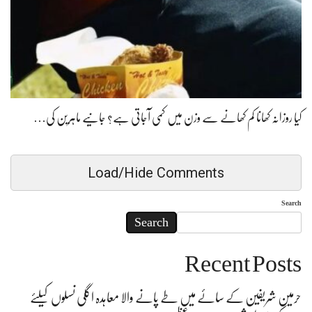
کیا روزانہ کھانا کم کھانے سے وزن میں کمی آجاتی ہے؟ جانیے ماہرین کی…
Load/Hide Comments
Search
Search
Recent Posts
حرمین شریفین کے سائے میں طے پانے والا معاہدہ اگلی نسلوں کیلئے