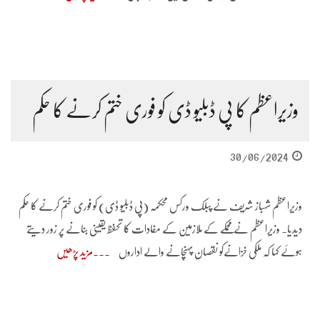
وزیراعظم کا پی ڈبلیو ڈی کو فوری ختم کرنے کا حکم
30/06/2024
وزیراعظم شہباز شریف نے پبلک ورکس محکمہ (پی ڈبلیو ڈی) کو فوری ختم کرنے کا حکم
دیدیا۔ وزیراعظم نے محمکے کے ملازمین کے مفادات کا تحفظ یقینی بنانے پر زور دیتے
ہوئے کہا کہ ملکی خزانےکو نقصان پہنچانے والے اداروں
مزید پڑھیں