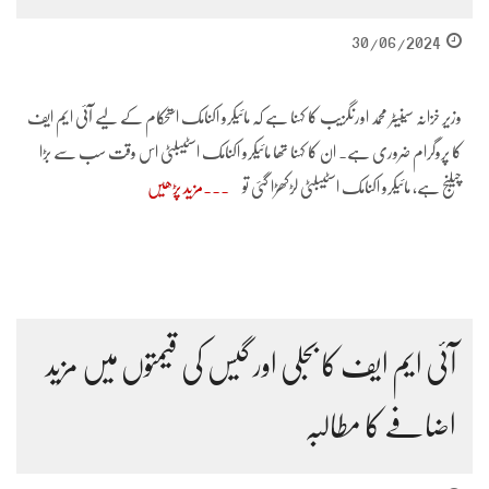
30/06/2024
وزیر خزانہ سینیٹر محمد اورنگزیب کا کہنا ہے کہ مائیکرو اکنامک استحکام کے لیے آئی ایم ایف
کا پروگرام ضروری ہے۔ ان کا کہنا تھا مائیکرو اکنامک اسٹیبلٹی اس وقت سب سے بڑا
چیلنج ہے، مائیکرو اکنامک اسٹیبلٹی لڑکھڑا گئی تو
مزید پڑھیں
آئی ایم ایف کا بجلی اور گیس کی قیمتوں میں مزید
اضافے کا مطالبہ