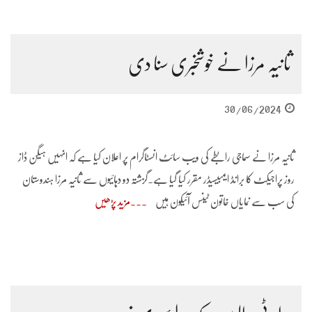
ثانیہ مرزا نے خوشخبری سنا دی
30/06/2024
ثانیہ مرزا نے سماجی رابطے کی ویب سائٹ انسٹاگرام پر اعلان کیا ہے کہ انہیں ہیگن ڈاز
روز پراجیکٹ کا برانڈ ایمبیسیڈر مقرر کیا گیا ہے.گزشتہ دو دہائیوں سے ثانیہ مرزا ہندوستان
کی سب سے نمایاں خاتون ٹینس آئیکون ہیں
مزید پڑھیں