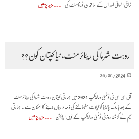
ٹرافی اٹھائی اور اس کے ساتھ ہی ٹورنامنٹ کی
مزید پڑھیں
روہت شرما کی ریٹائرمنٹ، نیا کپتان کون؟؟
30/06/2024
آئی سی سی ٹی ٹوئنٹی ورلڈکپ 2024 میں بھارتی کپتان روہت شرما کی ریٹائرمنٹ
کے بعد ہاردک پانڈیا کو قیادت سنبھالنے کی ذمہ داریاں دینے کا امکان ہے . بھارتی
ٹیم نے گزشتہ روز ٹی ٹوئنٹی ورلڈکپ کے نویں ایڈیشن
مزید پڑھیں