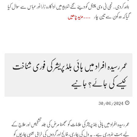
بلند کردی۔ نجی ٹی وی چینل کو دیئے گئے انٹرویو میں اداکارہ زارا نور عباس سے سوال کیا
گیا کہ وہ کون سے تین چار
مزید پڑھیں
عمر رسیدہ افراد میں ہائی بلڈ پریشر کی فوری شناخت
کیسے کی جائے؟ جانیے
30/06/2024
عمر رسیدہ افراد میں ہائی بلڈ پریشر کی علامات کو سمجھنا مرض کی جلد تشخیص اور علاج کے
لیے بہت ضروری ہے۔ یہ دل کی بیماری، فالج اور گردوں کی خرابی جیسی بیماریوں کو