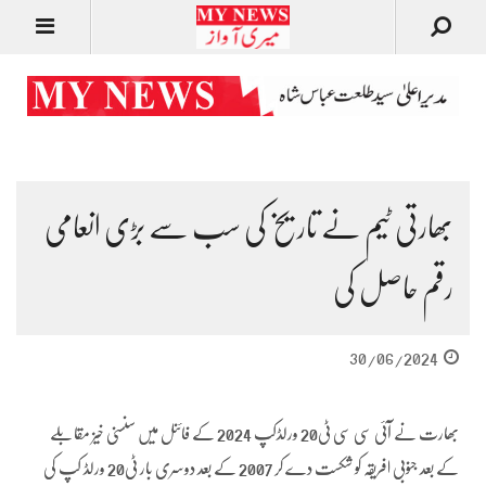
بھارتی ٹیم نے تاریخ کی سب سے بڑی انعامی
رقم حاصل کی
30/06/2024
بھارت نے آئی سی سی ٹی20 ورلڈکپ 2024 کے فائنل میں سنسنی خیز مقابلے
کے بعد جنوبی افریقہ کو شکست دے کر 2007 کے بعد دوسری بار ٹی20 ورلڈ کپ کی