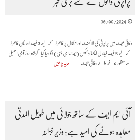
پراپرٹی والوں کے لئے بری خبر
30/06/2024
وفاقی بجٹ میں پراپرٹی کی الاٹمنٹ اور انتقال پر فائلرز کے لیے 3 فیصد اور نان فائلرز
کے لیے 5 فیصد فیڈرل ایکسائز ٹیکس (ایف ای ڈی) لگا دیا گیا۔ گزشتہ روز قومی اسمبلی
سے منظور ہونے والے وفاقی بجٹ
مزید پڑھیں
آئی ایم ایف کے ساتھ جولائی میں طویل المدتی
معاہدہ ہونے کی امید ہے: وزیر خزانہ