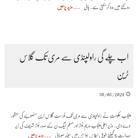
روکنے میں مدد کرسکتی ہے۔ ہائی
مزید پڑھیں
اب چلے گی راولپنڈی سے مری تک گلاس
ٹرین
30/06/2024
پنجاب حکومت نے راولپنڈی سے مری تک ٹورسٹ گلاس ٹرین منصوبے کی منظور
دے دی۔ وزیر اعلیٰ پنجاب مریم نواز اور مسلم لیگ ن کے صدر نواز شریف کی زیر
صدارت 5 گھنٹے طویل اجلاس ہوا جس میں سینئر صوبائی
مزید پڑھیں