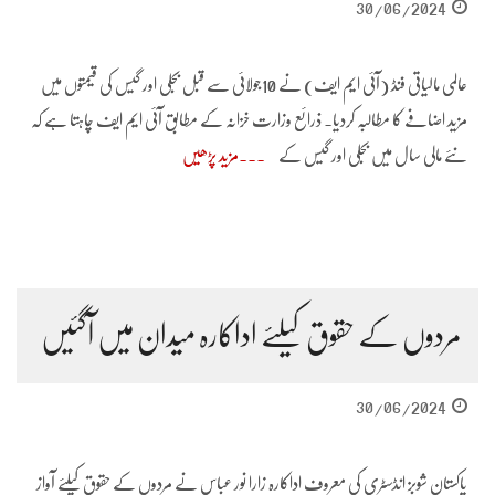
30/06/2024
عالمی مالیاتی فنڈ (آئی ایم ایف) نے 10جولائی سے قبل بجلی اور گیس کی قیمتوں میں
مزید اضافے کا مطالبہ کردیا۔ ذرائع وزارت خزانہ کے مطابق آئی ایم ایف چاہتا ہے کہ
نئے مالی سال میں بجلی اور گیس کے
مزید پڑھیں
مردوں کے حقوق کیلئے اداکارہ میدان میں آگئیں
30/06/2024
پاکستان شوبز انڈسٹری کی معروف اداکارہ زارا نور عباس نے مردوں کے حقوق کیلئے آواز