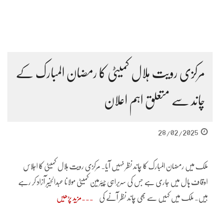
مرکزی رویت ہلال کمیٹی کا رمضان المبارک کے
چاند سے متعلق اہم اعلان
28/02/2025
ملک میں رمضان المبارک کا چاند نظر نہیں آیا۔ مرکزی رویت ہلال کمیٹی کا اجلاس
اوقاف ہال میں جاری ہے جس کی سربراہی چیئرمین کمیٹی مولانا عبدالخیبر آزاد کر رہے
ہیں۔ ملک میں کہیں سے بھی چاند نظر آنے کی
مزید پڑھیں