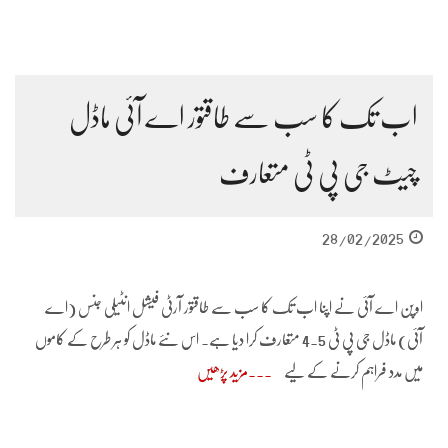
اب تک کا سب سے طاقتور اے آئی ماڈل
چیٹ جی پی ٹی متعارف
28/02/2025
اوپن اے آئی نے اپنا اب تک کا سب سے طاقتور آرٹی فیشل انٹیلی جنس (اے
آئی) ماڈل جی پی ٹی 4.5 متعارف کرا دیا ہے۔ اس نئے ماڈل کو ہر طرح کے کاموں
میں مدد فراہم کرنے کے لیے
مزید پڑھیں