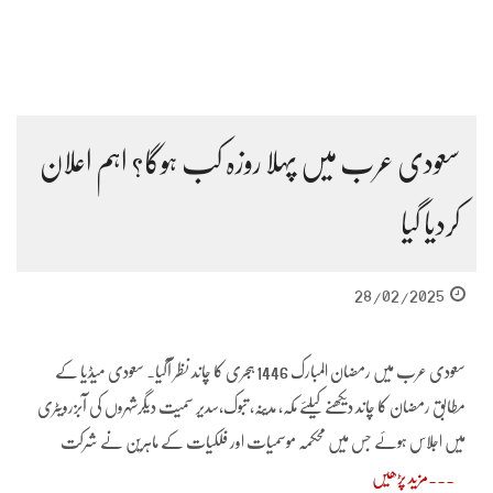
سعودی عرب میں پہلا روزہ کب ہوگا؟ اہم اعلان
کردیا گیا
28/02/2025
سعودی عرب میں رمضان المبارک 1446 ہجری کا چاند نظر آگیا۔ سعودی میڈیا کے
مطابق رمضان کا چاند دیکھنے کیلئے مکہ، مدینہ، تبوک،سدیر سمیت دیگرشہروں کی آبزرویٹری
میں اجلاس ہوئے جس میں محکمہ موسمیات اور فلکیات کے ماہرین نے شرکت
مزید پڑھیں