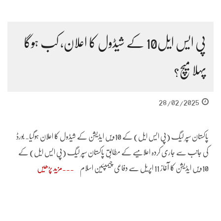
پی ایس ایل10 کے شیڈول کا اعلان، کب ہوگا
پہلا میچ؟
28/02/2025
پاکستان سپر لیگ (پی ایس ایل) کے 10ویں ایڈیشن کے شیڈول کا اعلان ہوگیا۔ بورڈ
کی جانب سے جاری کردہ اعلامیے کے مطابق پاکستان سپر لیگ (پی ایس ایل) کے
10ویں ایڈیشن کا آغاز 11 اپریل سے دفاعی چیمپئین اسلام
مزید پڑھیں