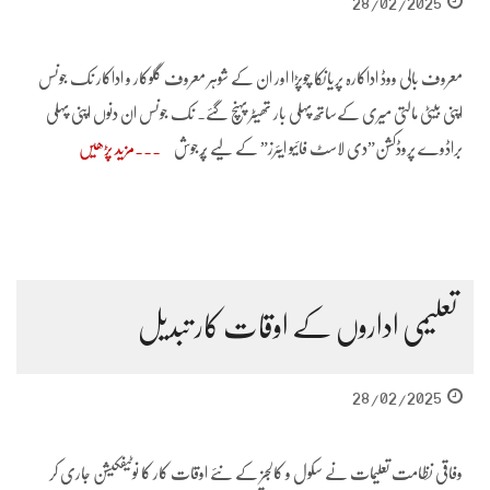
28/02/2025
معروف بالی ووڈ اداکارہ پریانکا چوپڑا اور ان کے شوہر معروف گلوکار و اداکار نک جونس
اپنی بیٹی مالتی میری کےساتھ پہلی بار تھیٹر پہنچ گئے۔ نک جونس ان دنوں اپنی پہلی
براڈوے پروڈکشن”دی لاسٹ فائیو ایئرز” کے لیے پُرجوش
مزید پڑھیں
تعلیمی اداروں کے اوقات کار تبدیل
28/02/2025
وفاقی نظامت تعلیمات نے سکول و کالجز کے نئے اوقات کار کا نوٹیفکیشن جاری کر