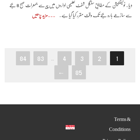
دیا۔ نوٹیفکیشن کے مطابق سنگل شفٹ تعلیمی اداروں میں پیر سے جمعرات صبح 8 بجے
سے ساڑھے بارہ بجے تک وقت مقرر کیا گیا ہے۔
مزید پڑھیں
84
83
4
3
2
1
…
←
85
Terms &
Conditions