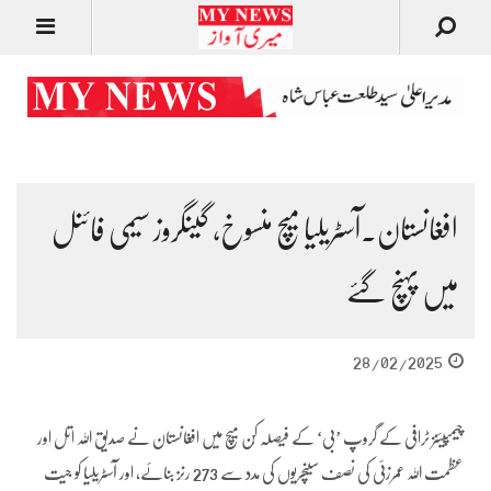
افغانستان۔آسٹریلیا میچ منسوخ، گینگروز سیمی فائنل
میں پہنچ گئے
28/02/2025
چیمپیئنز ٹرافی کے گروپ ’بی‘ کے فیصلہ کُن میچ میں افغانستان نے صدیق اللہ اتل اور
عظمت اللہ عمرزئی کی نصف سینچریوں کی مدد سے 273 رنز بنائے، اور آسٹریلیا کو جیت