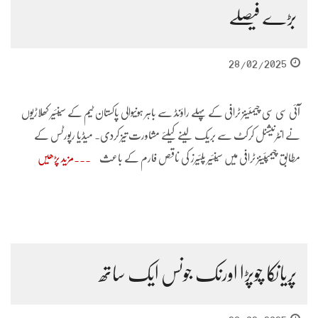
بڑے فیصلے
28/02/2025
آئی سی سی چیمئینز ٹرافی کے پہلے راؤنڈ سے باہر ہونیوالی پاکستان ٹیم کے سینئیر کھلاڑیوں
نے انٹرنیشنل کرکٹ سے بریک لینے کیلئے مشاورت تیز کردی۔ میڈیا رپورٹس کے
مطابق چیمپئینز ٹرافی میں سینئیر پلئیرز کی ناقص فارم کے باعث
مزید پڑھیں
پریانکا چوپڑا اورنک جونس ایک ساتھ