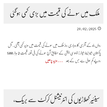
ملک میں سونے کی قیمت میں بڑی کمی ہوگئی
28/02/2025
رواں ماہ کے آخری کاروباری روز ملک میں سونے کی قیمت میں مزید کمی آگئی۔ آل
پاکستان جیمز اینڈ جیولرز ایسوسی ایشن کے مطابق آج سونے کی فی تولہ قیمت 2 ہزار 500
روپے کم ہوئی ہے جس کے بعد
مزید پڑھیں
سینئیر کھلاڑیوں کی انٹرنیشنل کرکٹ سے بریک،