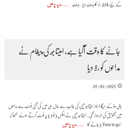
کے لیے 274 رنز کا ہدف دیا۔ ہدف
مزید پڑھیں
جانے کا وقت آگیا ہے، امیتابھ کی پیغام نے
مداحوں کو رلا دیا
28/02/2025
بالی وڈ کے میگا اسٹار امیتابھ بچن کی جانب سے حال ہی میں کی گئی ٹوئٹ سے مداحوں
میں تشویش کی لہر دوڑ گئی۔ امیتابھ بچن نے ایکس (ٹوئٹر) پر ٹوئٹ کرتے ہوئے لکھا کہ
’Time to go (جانے کا
مزید پڑھیں