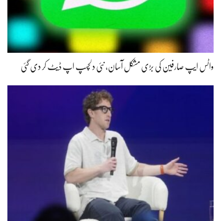
واٹس ایپ صارفین کی بڑی مشکل آسان، نئی دلچسپ اپ ڈیٹ کر دی گئی