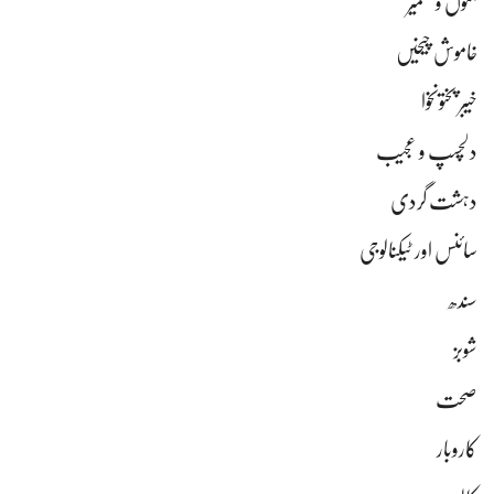
جموں و کشمیر
خاموش چیخیں
خیبر پختونخوا
دلچسپ و عجیب
دہشت گردی
سائنس اور ٹیکنالوجی
سندھ
شوبز
صحت
کاروبار