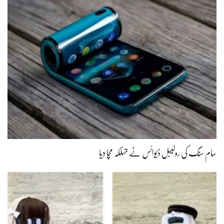
سام سنگ کی رولیبل ڈیوائس نے تہلکہ مچا دیا