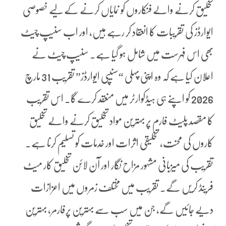
تخلیق کرنے والے فنکاروں کو نمایاں کرنے کے لیے خصوصی
ایوارڈز کی تقریبات کا انعقاد کر رہے ہیں، اور اب سنیپ چیٹ
بھی اس فہرست میں شامل ہو گیا ہے۔ سنیپ چیٹ نے
اعلان کیا ہے کہ وہ اپنی پہلی “سنیپی ایوارڈز” تقریب 31 مارچ
2026 کو اپنے ہی ہیڈکوارٹر میں منعقد کرے گا۔ اس تقریب
کا مقصد پلیٹ فارم پر بہترین مواد تخلیق کرنے والے تخلیق
کاروں کی محنت، تخلیقی اثرات اور خدمات کو تسلیم کرنا ہے۔
تقریب کی میزبانی مشہور مزاح نگار اور آن لائن تخلیق کار میٹ
فرینڈ کریں گے۔ تقریب میں مختلف زمروں میں اعزازات
دیے جائیں گے، جن میں سب سے بہترین پرفارمر، بہترین