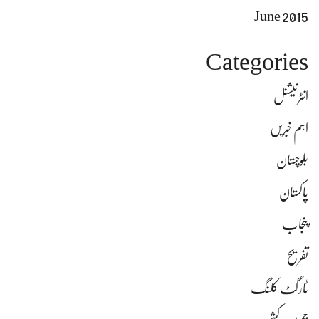
June 2015
Categories
انٹرنیشنل
اہم خبریں
بلوچستان
پاکستان
پنجاب
تفریح
ٹارگٹ کلنگ