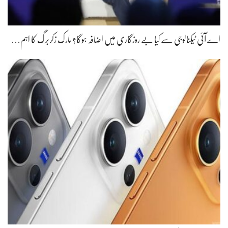
اے آئی ٹیکنالوجی سے کیا بے روزگاری میں اضافہ ہوگا؟ مارک زکربرگ کا اہم…