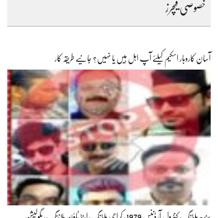
خصوصی فیچرز
آسان کاروبار اسکیم کیلئے آپ اہل ہیں یا نہیں؟ جانیے طریقہ کار
سندھ بلڈنگ کنٹرول آرڈننس 1979، کراچی بلڈنگ اینڈ ٹاؤن پلاننگ ریگولیشن