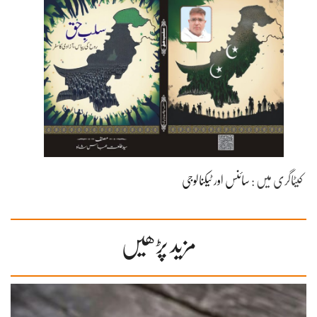
کیٹاگری میں :
سائنس اور ٹیکنالوجی
مزید پڑھیں