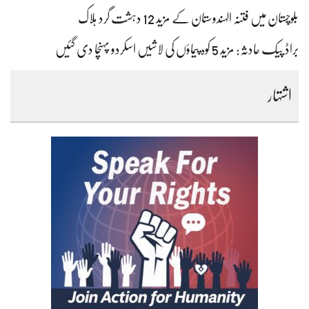
بلوچستان میں فتنہ الہندوستان کے مزید 12 دہشت گرد ہلاک
براڈ پیک حادثہ: مزید 5 کوہ پیماؤں کی لاشیں اسکردو پہنچا دی گئیں
اشتہار