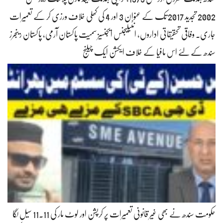
2002 تجدید 2017 تک کے عنوان 3 اور 4 کی کھلی خلاف ورزی کر کے تعمیرات
جاری۔ وفاقی تحقیقاتی اداروں، انٹیلیجنس ایجنسیز سمیت پاکستان آرمی، پاکستان رینجرز
سندھ کے لئے اس مافیا کے خلاف ایکشن ایک چیلنج
حکومت سندھ نے بھی غیر قانونی تعمیرات پر کرپشن اور لوٹ مار کی 11.11 سیل لگا