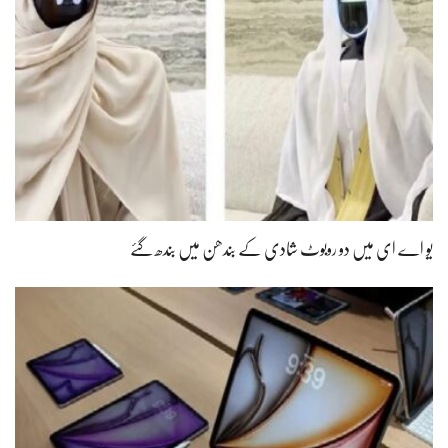
یو اے ای میں دو روبوٹ شادی کے بندھن میں بندھ گئے