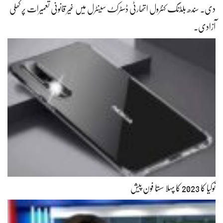
دی۔ سندھ بلڈنگ کنٹرول اتھارٹی ڈسٹرکٹ سینٹرل میں غیر قانونی تعمیرات پر کھلی
آزادی۔
نوکیا کا 2023 کا پہلا سستا فون پیش