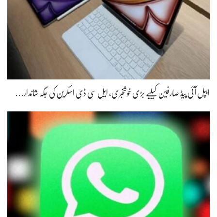
ایپل آئی پیڈ صارفین کیلیے بڑی خوشخبری، ایل سی ڈی اسکرین کی جگہ شاندار…