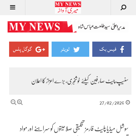
فیس بک
ٹویٹر
گوگل پلس
سنیپ چیٹ صارفین کیلئے خوشخبری، بڑے اعزاز کا اعلان
27/02/2026
سوشل میڈیا پلیٹ فارمز تخلیقی صلاحیتوں کو سراہنے اور مواد