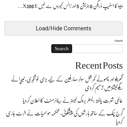
ویوو کا اسنیپ ڈریگن 8 جنریشن 5 اور زائس کیمروں سے لیس X300 E…
Load/Hide Comments
Search
Search
Recent Posts
گھریلو اور چھوٹے کمرشل سولر صارفین کے لیے بڑی خوشخبری، نیپرا نے
ریگولیشنز میں ترمیم کردی
عالمی شہرت یافتہ ریسلر بروک لیسنر نے ریٹائرمنٹ کا اعلان کردیا
گرج چمک کے ساتھ بارشوں کی پیشگوئی، محکمہ موسمیات نے الرٹ جاری
کردیا