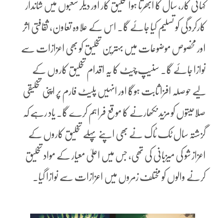
کہانی کار، سال کا ابھرتا ہوا تخلیق کار اور دیگر شعبوں میں شاندار
کارکردگی کو تسلیم کیا جائے گا۔ اس کے علاوہ تعاون، ثقافتی اثر
اور مخصوص موضوعات میں بہترین تخلیق کو بھی اعزازات سے
نوازا جائے گا۔ سنیپ چیٹ کا یہ اقدام تخلیق کاروں کے
لیے حوصلہ افزا ثابت ہوگا اور انہیں پلیٹ فارم پر اپنی تخلیقی
صلاحیتوں کو مزید نکھارنے کا موقع فراہم کرے گا۔ یاد رہے کہ
گزشتہ سال ٹک ٹاک نے بھی اپنے پہلے تخلیق کاروں کے
اعزاز شو کی میزبانی کی تھی، جس میں اعلیٰ معیار کے مواد تخلیق
کرنے والوں کو مختلف زمروں میں اعزازات سے نوازا گیا۔