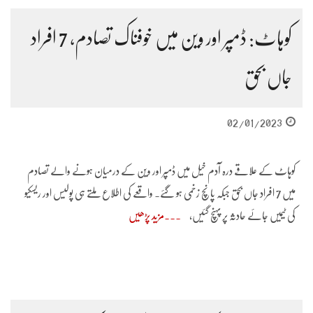
کوہاٹ: ڈمپر اور وین میں خوفناک تصادم، 7 افراد
جاں بحق
02/01/2023
کوہاٹ کے علاقے درہ آدم خیل میں ڈمپر اور وین کے درمیان ہونے والے تصادم
میں 7 افراد جاں بحق جبکہ پانچ زخمی ہو گئے۔ واقعے کی اطلاع ملتے ہی پولیس اور ریسکیو
کی ٹیمیں جائے حادثہ پر پہنچ گئیں،
مزید پڑھیں