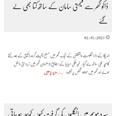
ڈاکو گھر سے قیمتی سامان کے ساتھ کتا بھی لے
گئے
02/01/2023
امریکا کے دارالحکومت واشنگٹن کے ایک گھر میں مسلح ڈکیت گروہ ڈکیتی کے بعد کتے
کا بچہ بھی ساتھ لے گیا۔ غیر ملکی میڈیا کے مطابق 3 ملزمان گھر میں زبردستی داخل
ہوئے اور گھر میں موجود شخص پر تشدد
مزید پڑھیں
سرد موسم میں انگلیوں کی گرفت کیوں کمزور ہو جاتی