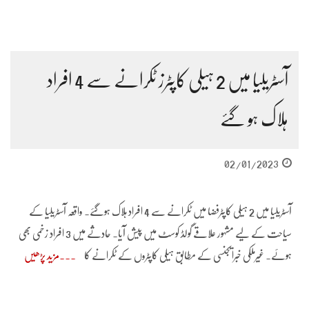
آسٹریلیا میں 2 ہیلی کاپٹرز ٹکرانے سے 4 افراد
ہلاک ہو گئے
02/01/2023
آسٹریلیا میں 2 ہیلی کاپٹرفضا میں ٹکرانے سے 4 افراد ہلاک ہوگئے۔ واقعہ آسٹریلیا کے
سیاحت کے لیے مشہور علاقے گولڈ کوسٹ میں پیش آیا۔ حادثے میں 3 افراد زخمی بھی
ہوئے۔ غیرملکی خبرایجنسی کے مطابق ہیلی کاپٹروں کے ٹکرانے کا
مزید پڑھیں