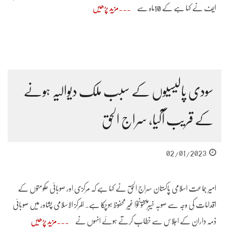
ایف نے کہا ہے کے 10ماہ سے
مزید پڑھیں
سودی پالیسیوں کے سبب ملک دیوالیہ ہونے
کے قریب آگیا، سراج الحق
02/01/2023
امیر جماعت اسلامی پاکستان سراج الحق نے کہا ہے کہ مرکزی اور صوبائی حکومتوں کے
اقدامات کی وجہ سے صوبہ خیبرپختونخوا غیر محفوظ ہوچکا ہے۔ المرکز الاسلامی پشاور میں صوبائی
ذمہ داران کے اجلاس سے خطاب کرتے ہوئے انہوں نے
مزید پڑھیں