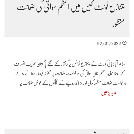
متنازع ٹوئٹ کیس میں اعظم سواتی کی ضمانت
منظور
02/01/2023
اسلام آباد ہائی کورٹ نے متنازع ٹوئٹس پر گرفتار کئے گئے پاکستان تحریک انصاف
کے رہنما سینیٹر اعظم خان سواتی کی درخواست ضمانت پر محفوظ فیصلہ سناتے ہوئے
درخواست ضمانت منظور کرلی اور 2 لاکھ روپے کے مچلکوں کے عوض ضمانت پر
مزید پڑھیں