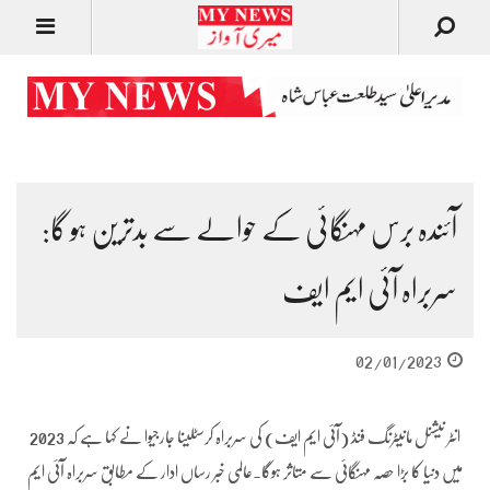
آئندہ برس مہنگائی کے حوالے سے بدترین ہو گا:
سربراہ آئی ایم ایف
02/01/2023
انٹر نیشنل مانیٹرنگ فنڈ (آئی ایم ایف) کی سربراہ کرسٹلینا جارجیوا نے کہا ہے کہ 2023
میں دنیا کا بڑا حصہ مہنگائی سے متاثر ہوگا۔عالمی خبر رساں ادار کے مطابق سربراہ آئی ایم