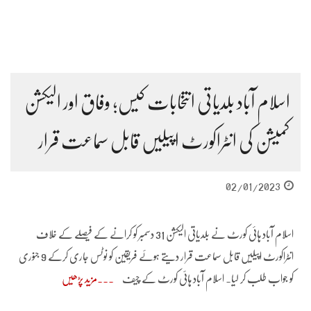
اسلام آباد بلدیاتی انتخابات کیس؛ وفاق اور الیکشن
کمیشن کی انٹراکورٹ اپیلیں قابل سماعت قرار
02/01/2023
اسلام آباد ہائی کورٹ نے بلدیاتی الیکشن 31 دسمبر کو کرانے کے فیصلے کے خلاف
انٹراکورٹ اپیلیں قابل سماعت قرار دیتے ہوئے فریقین کو نوٹس جاری کرکے 9 جنوری
کو جواب طلب کر لیا۔ اسلام آباد ہائی کورٹ کے چیف
مزید پڑھیں