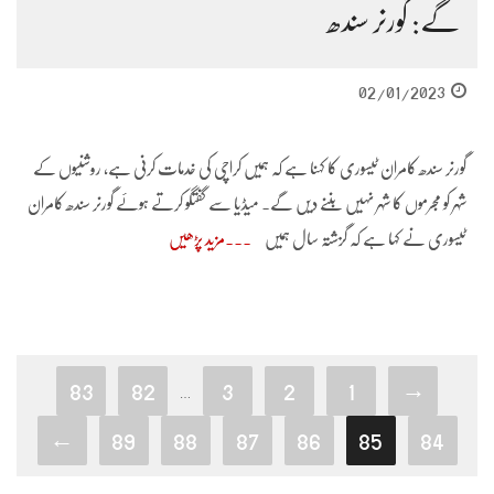
گے: گورنر سندھ
02/01/2023
گورنر سندھ کامران ٹیسوری کا کہنا ہے کہ ہمیں کراچی کی خدمات کرنی ہے، روشنیوں کے
شہر کو مجرموں کا شہر نہیں بننے دیں گے۔ میڈیا سے گفتگو کرتے ہوئے گورنر سندھ کامران
ٹیسوری نے کہا ہے کہ گزشتہ سال ہمیں
مزید پڑھیں
83
82
3
2
1
→
…
←
89
88
87
86
85
84