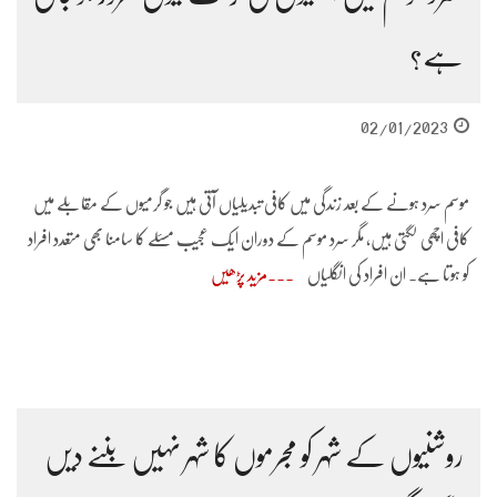
ہے؟
02/01/2023
موسم سرد ہونے کے بعد زندگی میں کافی تبدیلیاں آتی ہیں جو گرمیوں کے مقابلے میں
کافی اچھی لگتی ہیں، مگر سرد موسم کے دوران ایک عجیب مسئلے کا سامنا بھی متعدد افراد
کو ہوتا ہے۔ ان افراد کی انگلیاں
مزید پڑھیں
روشنیوں کے شہر کو مجرموں کا شہر نہیں بننے دیں