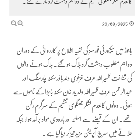
کالعدم لشکر جھنگوی تنظیم کے دو اہم دہشت گرد مارے گئے۔
29/08/2025
باجوڑ میں سیکیورٹی فورسز کی خفیہ اطلاع پر کارروائی کے دوران
دو اہم مطلوب دہشت گرد ہلاک ہو گئے۔ ہلاک ہونے والوں
کی شناخت ظہیر اللہ عرف غزنوی ولد باوَر سکنہ چارمنگ اور
عبدالرحمن عرف ظہیر اللہ ولد یار خان سکنہ بابڑا کے ناموں سے
ہوئی۔ دونوں کالعدم لشکر جھنگوی تنظیم کے سرگرم رکن
تھے۔ ان کے قبضے سے اسلحہ اور بارودی مواد برآمد ہوا، جبکہ
علاقے میں سرچ آپریشن مزید تیز کر دیا گیا ہے۔