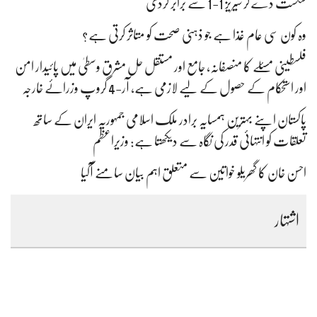
شکست دے کر سیریز 1-1 سے برابر کردی
وہ کون سی عام غذا ہے جو ذہنی صحت کو متاثر کرتی ہے؟
فلسطینی مسئلے کا منصفانہ، جامع اور مستقل حل مشرق وسطیٰ میں پائیدار امن
اور استحکام کے حصول کے لیے لازمی ہے، آر-4 گروپ وزرائے خارجہ
پاکستان اپنے بہترین ہمسایہ برادر ملک اسلامی جمہوریہ ایران کے ساتھ
تعلقات کو انتہائی قدر کی نگاہ سے دیکھتا ہے: وزیراعظم
احسن خان کا گھریلو خواتین سے متعلق اہم بیان سامنے آگیا
اشتہار