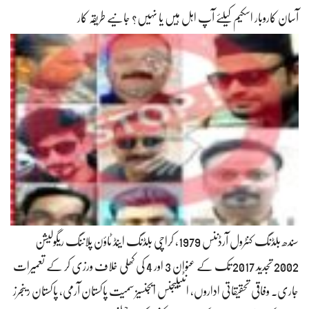
آسان کاروبار اسکیم کیلئے آپ اہل ہیں یا نہیں؟ جانیے طریقہ کار
سندھ بلڈنگ کنٹرول آرڈننس 1979، کراچی بلڈنگ اینڈ ٹاؤن پلاننگ ریگولیشن
2002 تجدید 2017 تک کے عنوان 3 اور 4 کی کھلی خلاف ورزی کر کے تعمیرات
جاری۔ وفاقی تحقیقاتی اداروں، انٹیلیجنس ایجنسیز سمیت پاکستان آرمی، پاکستان رینجرز