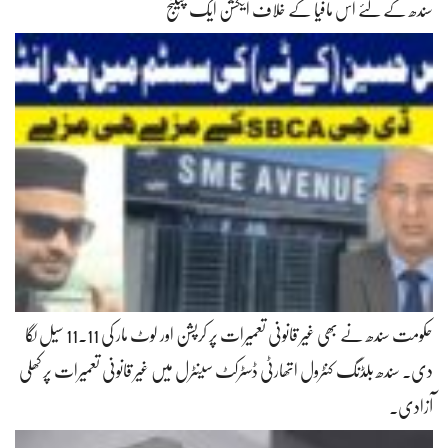
سندھ کے لئے اس مافیا کے خلاف ایکشن ایک چیلنج
حکومت سندھ نے بھی غیر قانونی تعمیرات پر کرپشن اور لوٹ مار کی 11.11 سیل لگا
دی۔ سندھ بلڈنگ کنٹرول اتھارٹی ڈسٹرکٹ سینٹرل میں غیر قانونی تعمیرات پر کھلی
آزادی۔