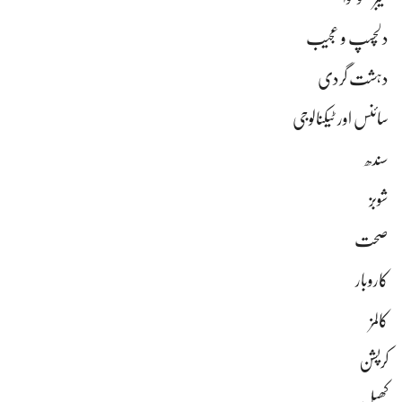
دلچسپ و عجیب
دہشت گردی
سائنس اور ٹیکنالوجی
سندھ
شوبز
صحت
کاروبار
کالمز
کرپشن
کھیل