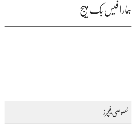
ہمارا فیس بک پیج
خصوصی فیچرز