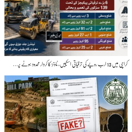
کراچی میں 13 ارب روپے کی ترقیاتی اسکیمیں، ٹاؤنز کا کردار محدود ہونے پر…