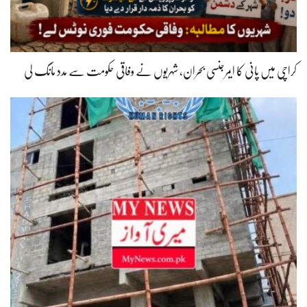
کراچی میں پانی کا ایمرجنسی بحران، شہریوں نے وفاقی حکومت سے مدد مانگ لی