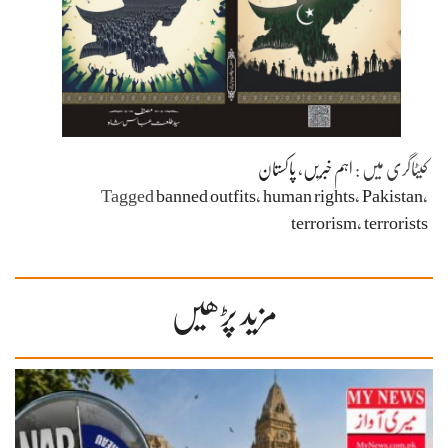
کیٹاگری میں :
اہم خبریں
،
پاکستان
Tagged
banned outfits
،
human rights
،
Pakistan
،
terrorism
،
terrorists
مزید پڑھیں