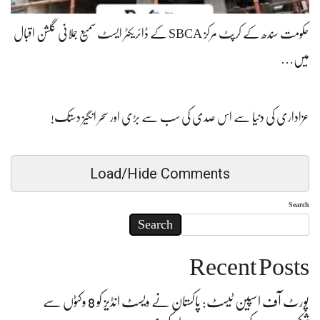
حکومت سندھ کے کرپٹ مرکز SBCA کے ڈائریکٹر ایسٹ سمیع جملانی گلشن اقبال
میں…
عزاداری کی دنیا سے اس صدی کی سب سے بڑی اور سحر انگیز دستک!
Load/Hide Comments
Search
Search
Recent Posts
پورٹ آف اسپین ٹیسٹ: پاکستان نے ویسٹ انڈیز کو 8 وکٹوں سے