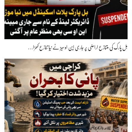
ہل پارک کی متنازع اراضی پر جاری این او سیز نے نیا تنازع کھڑا…