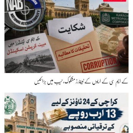
کے ایم سی کے اربوں کے ٹینڈرز مشکوک، نیب میں بڑا کیس