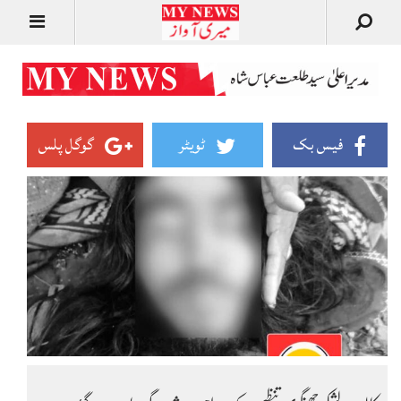
فیس بک
ٹویٹر
گوگل پلس