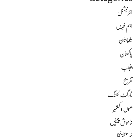
انٹرنیشنل
اہم خبریں
بلوچستان
پاکستان
پنجاب
تفریح
ٹارگٹ کلنگ
جموں و کشمیر
خاموش چیخیں
خیبر پختونخوا