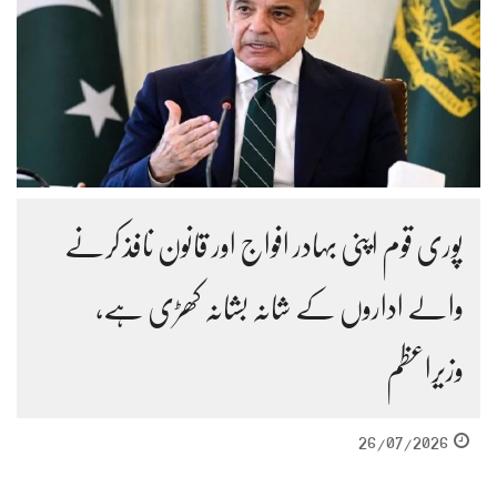
پوری قوم اپنی بہادر افواج اور قانون نافذ کرنے
والے اداروں کے شانہ بشانہ کھڑی ہے،
وزیراعظم
26/07/2026