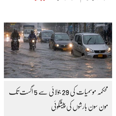
محکمہ موسمیات کی 29 جولائی سے 5 اگست تک
مون سون بارشوں کی پیشگوئی