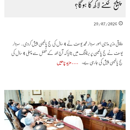
پیکج کتنے لاکھ کا ہوگا؟
29/07/2026
وفاقی وزیر مذہبی امور سردار محمد یوسف نے 4 سال کی حج پالیسی پیش کردی۔ سردار
یوسف نے حج پالیسی پر بریفنگ میں بتایا کہ آج اللہ کے فضل سے پہلی 4 سال کی
حج پالیسی پیش کی جارہی ہے،
مزید پڑھیں