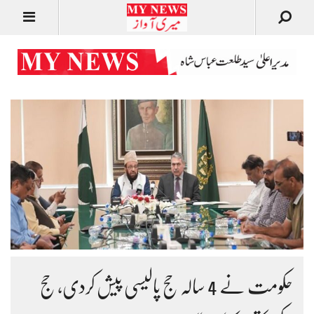
حکومت نے 4 سالہ حج پالیسی پیش کردی، حج