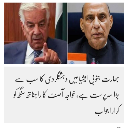
بھارت جنوبی ایشیا میں دہشتگردی کا سب سے
بڑا سرپرست ہے، خواجہ آصف کا راجناتھ سنگھ کو
کرارا جواب