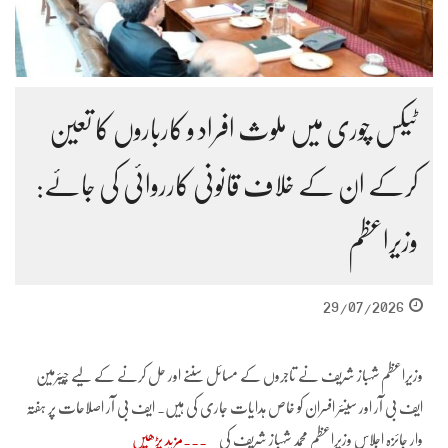
ٹیکس چوری میں ملوث افراد و کارباروں کا تعین
کرکے ان کے خلاف قانونی کارروائی کی جائے:
وزیراعظم
29/07/2026
وزیراعظم شہباز شریف نے تاجروں کے مسائل سننے اور حل کرنے کے لیے چیئرمین
ایف بی آر اور سینئر افسران کو خاص ہدایات جاری کی ہیں۔ ایف بی آر اصلاحات پر ہفتہ
وار جائزہ اجلاس وزیراعظم محمد شہباز شریف کی
مزید پڑھیں