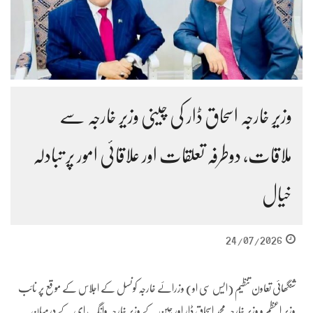
وزیرِ خارجہ اسحاق ڈار کی چینی وزیر خارجہ سے
ملاقات، دوطرفہ تعلقات اور علاقائی امور پر تبادلہ
خیال
24/07/2026
شنگھائی تعاون تنظیم (ایس سی او) وزرائے خارجہ کونسل کے اجلاس کے موقع پر نائب
وزیرِ اعظم و وزیرِ خارجہ محمد اسحاق ڈار اور چین کے وزیرِ خارجہ وانگ ای کے درمیان