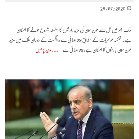
28/07/2026
ملک بھر میں کل سے مون سون کی مزید بارشوں کا سلسلہ شروع ہونے کا امکان
ہے۔ محکمہ موسمیات کے مطابق 29 جولائی سے 5 اگست کے دوران ملک میں مزید
مون سون بارشوں کا امکان ہے، 29 جولائی سے
مزید پڑھیں