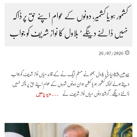
کشمور ہو یا کشمیر، دونوں کے عوام اپنے حق پر ڈاکہ
نہیں ڈالنے دینگے’ بلاول کا نواز شریف کو جواب
26/07/2026
چیئرمین پیپلزپارٹی بلاول بھٹو نے مسلم لیگ نے کے قائد میاں نواز شریف کو جواب
دیتےہوئے کہاکہ کشمور ہو یا کشمیر ہو ان دونوں شہروں کے عوام اپنے حق پر ڈاکہ نہیں
ڈالنے دینگے۔ گزشتہ دنوں میاں نواز شریف نے
مزید پڑھیں