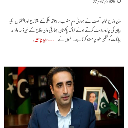
27/07/2026
وزیر دفاع خواجہ آصف نے بھارتی ہم منصب راجناتھ سنگھ کے متنازع اور اشتعال انگیز
بیان کی پرزور مذمت کرتے ہوئے کہا کہ پاکستان بھارتی وزیرِ دفاع کے غیر ذمہ دارانہ
بیانات کو قطعی طور پر مسترد کرتا ہے۔ انہوں نے
مزید پڑھیں