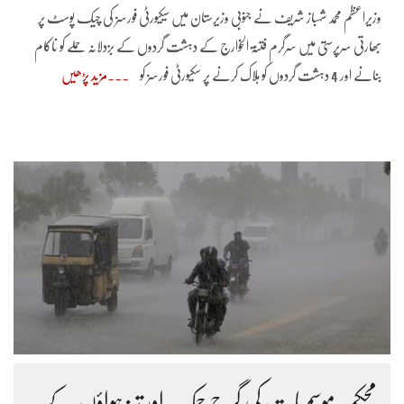
وزیراعظم محمد شہباز شریف نے جنوبی وزیرستان میں سیکیورٹی فورسز کی چیک پوسٹ پر
بھارتی سرپرستی میں سرگرم فتنۃ الخوارج کے دہشت گردوں کے بزدلانہ حملے کو ناکام
بنانے اور 4 دہشت گردوں کو ہلاک کرنے پر سکیورٹی فورسز کو
مزید پڑھیں
محکمہ موسمیات کی گرج چمک اور تیز ہواؤں کے