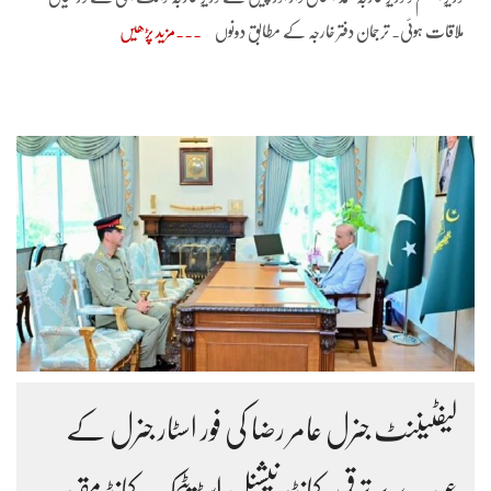
ملاقات ہوئی۔ ترجمان دفتر خارجہ کے مطابق دونوں
مزید پڑھیں
لیفٹیننٹ جنرل عامر رضا کی فور اسٹار جنرل کے
عہدے پر ترقی، کمانڈر نیشنل اسٹریٹجک کمانڈ مقرر