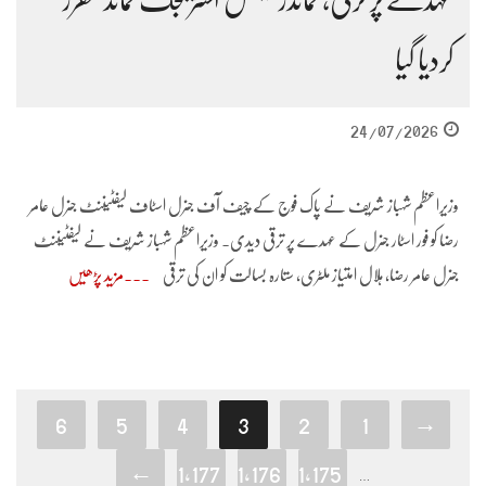
کردیا گیا
24/07/2026
وزیراعظم شہباز شریف نے پاک فوج کے چیف آف جنرل اسٹاف لیفٹیننٹ جنرل عامر
رضا کو فور اسٹار جنرل کے عہدے پر ترقی دیدی۔ وزیراعظم شہباز شریف نے لیفٹیننٹ
جنرل عامر رضا، ہلال امتیاز ملٹری، ستارہ بسالت کو ان کی ترقی
مزید پڑھیں
6
5
4
3
2
1
→
←
1,177
1,176
1,175
…