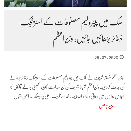
ملک میں پیٹرولیم مصنوعات کے اسٹریٹجک
ذخائر بڑھائیں جائیں: وزیراعظم
28/07/2026
وزیراعظم شہباز شریف نے ملک میں پیٹرولیم مصنوعات کے اسٹریٹجک ذخائر بڑھانے
کی ہدایت کردی۔ وزیراعظم شہباز شریف کی زیر صدارت کابینہ کمیٹی برائے توانائی کا
اجلاس ہوا جس میں وفاقی وزراء احد چیمہ، محمد اورنگزیب، علی پرویزملک، احسن اقبال
مزید پڑھیں