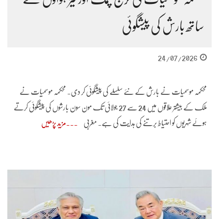
ساتھ بارش کی پیشگوئی
24/07/2026
محکمہ موسمیات نے بارش کے نئے سلسلے کی پیشگوئی کر دی۔ محکمہ موسمیات نے
ملک کے بیشتر علاقوں میں 24 سے 27 جولائی تک مون سون بارشوں کی پیشگوئی کرتے
ہوئے شہریوں کو احتیاط برتنے کی ہدایت کی ہے۔ مغربی
مزید پڑھیں